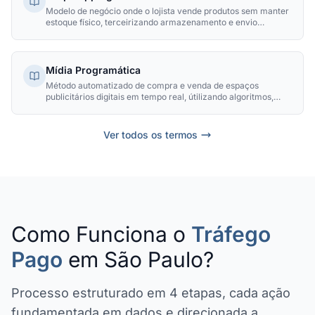
Modelo de negócio onde o lojista vende produtos sem manter
estoque físico, terceirizando armazenamento e envio
diretamente do fornecedor para o cliente final.
Mídia Programática
Método automatizado de compra e venda de espaços
publicitários digitais em tempo real, útilizando algoritmos,
dados de audiência e leilões instantâneos para exibir
anúncios ao público certo, no momento certo e pelo preço
mais eficiente.
Ver todos os termos
Como Funciona o
Tráfego
Pago
em São Paulo?
Processo estruturado em 4 etapas, cada ação
fundamentada em dados e direcionada a