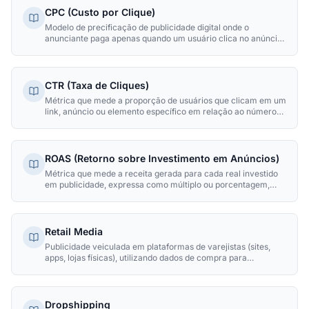
CPC (Custo por Clique)
Modelo de precificação de publicidade digital onde o
anunciante paga apenas quando um usuário clica no anúncio,
sendo a métrica fundamental para mensurar eficiência de
investimento em mídia paga.
CTR (Taxa de Cliques)
Métrica que mede a proporção de usuários que clicam em um
link, anúncio ou elemento específico em relação ao número
total de visualizações, expressa em percentual.
ROAS (Retorno sobre Investimento em Anúncios)
Métrica que mede a receita gerada para cada real investido
em publicidade, expressa como múltiplo ou porcentagem,
sendo o indicador primário de eficiência de campanhas de
mídia paga.
Retail Media
Publicidade veiculada em plataformas de varejistas (sites,
apps, lojas físicas), utilizando dados de compra para
segmentação precisa e atingindo consumidores no momento
de decisão de compra.
Dropshipping