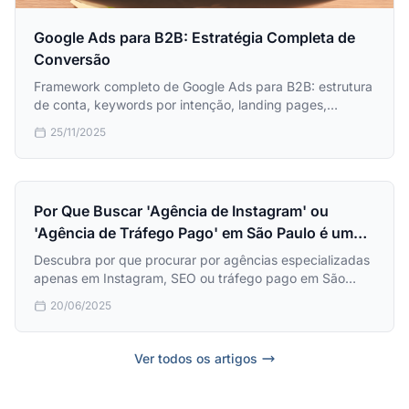
Google Ads para B2B: Estratégia Completa de
Conversão
Framework completo de Google Ads para B2B: estrutura
de conta, keywords por intenção, landing pages,
atribuição multi-touch e métricas específicas.
25/11/2025
Por Que Buscar 'Agência de Instagram' ou
'Agência de Tráfego Pago' em São Paulo é um
Erro Estratégico
Descubra por que procurar por agências especializadas
apenas em Instagram, SEO ou tráfego pago em São
Paulo pode prejudicar seus resultados. Guia completo
20/06/2025
sobre marketing digital integrado na maior cidade do
Brasil.
Ver todos os artigos