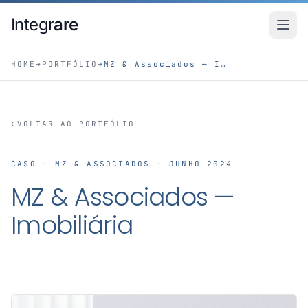
Pular para o conteudo principal
Integr
are
HOME
→
PORTFÓLIO
→
MZ & Associados — Imobiliária
←
VOLTAR AO PORTFÓLIO
CASO · MZ & ASSOCIADOS · JUNHO 2024
MZ & Associados —
Imobiliária