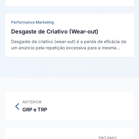
intenção) causado por uma campanha. É medido por
estudos experimentais que comparam um grupo exposto
a um grupo de controle.
Performance Marketing
Desgaste de Criativo (Wear-out)
Desgaste de criativo (wear-out) é a perda de eficácia de
um anúncio pela repetição excessiva para a mesma
audiência. Após uma fase inicial produtiva (wear-in), o
retorno por exibição cai.
ANTERIOR
GRP e TRP
PRÓXIMO