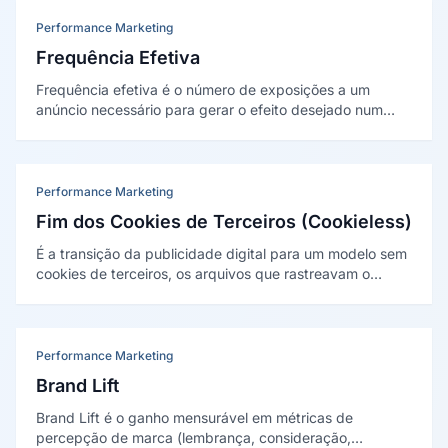
Performance Marketing
Frequência Efetiva
Frequência efetiva é o número de exposições a um
anúncio necessário para gerar o efeito desejado num
período. Há um limiar: poucas exposições não
sensibilizam e exposições demais geram desperdício e
desgaste.
Performance Marketing
Fim dos Cookies de Terceiros (Cookieless)
É a transição da publicidade digital para um modelo sem
cookies de terceiros, os arquivos que rastreavam o
usuário entre sites para segmentar e mensurar anúncios.
Cookies de primeira parte permanecem; o que acaba é o
rastreamento cruzado entre domínios.
Performance Marketing
Brand Lift
Brand Lift é o ganho mensurável em métricas de
percepção de marca (lembrança, consideração,