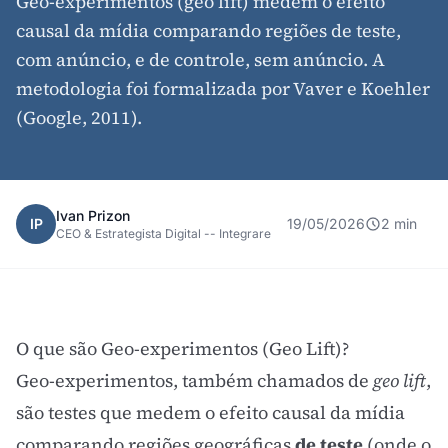
Geo-experimentos (geo lift) medem o efeito
causal da mídia comparando regiões de teste,
com anúncio, e de controle, sem anúncio. A
metodologia foi formalizada por Vaver e Koehler
(Google, 2011).
Ivan Prizon
IP
19/05/2026
2 min
CEO & Estrategista Digital -- Integrare
O que são Geo-experimentos (Geo Lift)?
Geo-experimentos, também chamados de
geo lift
,
são testes que medem o efeito causal da mídia
comparando regiões geográficas
de teste
(onde o