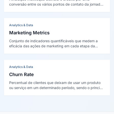
conversão entre os vários pontos de contato da jornada,
e não só no último clique. Foi sintetizada
academicamente por Kannan, Reinartz e Pauwels (2016).
Analytics & Data
Marketing Metrics
Conjunto de indicadores quantificáveis que medem a
eficácia das ações de marketing em cada etapa da
jornada do cliente, divididos entre métricas de vaidade
— que informam sem influenciar decisões — e métricas
de negócio, que conectam marketing a resultados
financeiros.
Analytics & Data
Churn Rate
Percentual de clientes que deixam de usar um produto
ou serviço em um determinado período, sendo o principal
indicador de saúde de modelos de receita recorrente
como SaaS e assinaturas.