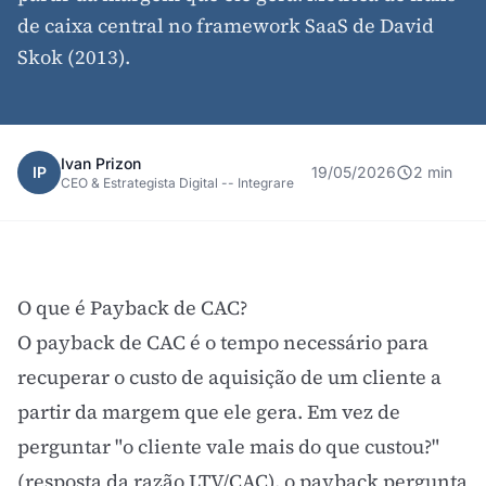
de caixa central no framework SaaS de David
Skok (2013).
Ivan Prizon
IP
19/05/2026
2 min
CEO & Estrategista Digital -- Integrare
O que é Payback de CAC?
O payback de
CAC
é o tempo necessário para
recuperar o
custo de aquisição de um cliente
a
partir da margem que ele gera. Em vez de
perguntar "o cliente vale mais do que custou?"
(resposta da
razão LTV/CAC
), o payback pergunta