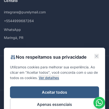
Contato
integrare@purelymail.com
+5544999687264
WhatsApp
Maringá, PR
Nos respeitamos sua privacidade
Atendemos em
Utilizamos cookies para melhorar sua experiência. Ao
Maringá
Curitiba
São Paulo
Londrina
Cascavel
Ponta Grossa
clicar em "Aceitar todos", você concorda com o uso de
Florianópolis
Brasília
Joinville
Campinas
Ribeirão Preto
todos os cookies.
Ver detalhes
Porto Alegre
Santa Maria
Aceitar todos
© 2026 Integrare. Marketing de Verdade. Todos os direitos
Apenas essenciais
reservados.