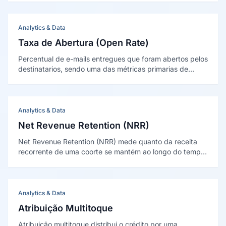
mesmo período — métrica central para avaliar a
eficiência do crescimento.
Analytics & Data
Taxa de Abertura (Open Rate)
Percentual de e-mails entregues que foram abertos pelos
destinatarios, sendo uma das métricas primarias de
desempenho em email marketing, embora sua precisão
tenha sido comprometida pelas politicas de privacidade
da Apple (Mail Privacy Protection) desde 2021.
Analytics & Data
Net Revenue Retention (NRR)
Net Revenue Retention (NRR) mede quanto da receita
recorrente de uma coorte se mantém ao longo do tempo,
somando expansões e subtraindo contrações e
cancelamentos, mas sem contar clientes novos. Acima
de 100% indica crescimento dentro da base.
Analytics & Data
Atribuição Multitoque
Atribuição multitoque distribui o crédito por uma