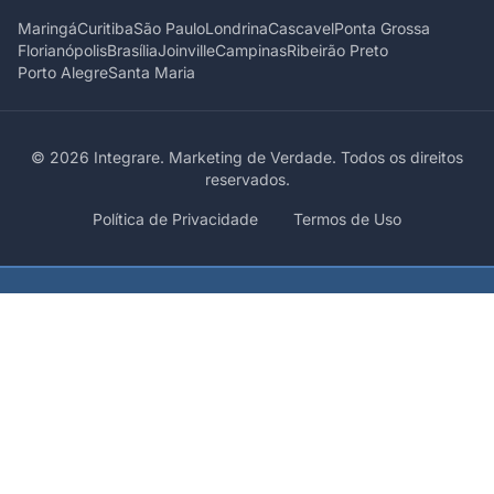
Maringá
Curitiba
São Paulo
Londrina
Cascavel
Ponta Grossa
Florianópolis
Brasília
Joinville
Campinas
Ribeirão Preto
Porto Alegre
Santa Maria
© 2026 Integrare. Marketing de Verdade. Todos os direitos
reservados.
Política de Privacidade
Termos de Uso