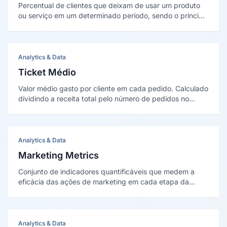
Percentual de clientes que deixam de usar um produto
ou serviço em um determinado período, sendo o principal
indicador de saúde de modelos de receita recorrente
como SaaS e assinaturas.
Analytics & Data
Ticket Médio
Valor médio gasto por cliente em cada pedido. Calculado
dividindo a receita total pelo número de pedidos no
período. Métrica fundamental para avaliar a saúde
financeira do e-commerce e o impacto de estratégias de
upsell e cross-sell.
Analytics & Data
Marketing Metrics
Conjunto de indicadores quantificáveis que medem a
eficácia das ações de marketing em cada etapa da
jornada do cliente, divididos entre métricas de vaidade
— que informam sem influenciar decisões — e métricas
de negócio, que conectam marketing a resultados
financeiros.
Analytics & Data