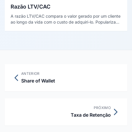
Razão LTV/CAC
A razão LTV/CAC compara o valor gerado por um cliente
ao longo da vida com o custo de adquiri-lo. Popularizada
por David Skok (2013), a faixa de cerca de 3:1 é
considerada saudável para negócios de receita
recorrente.
ANTERIOR
Share of Wallet
PRÓXIMO
Taxa de Retenção