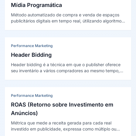
Mídia Programática
Método automatizado de compra e venda de espaços
publicitários digitais em tempo real, útilizando algoritmos,
dados de audiência e leilões instantâneos para exibir
anúncios ao público certo, no momento certo e pelo
preço mais eficiente.
Performance Marketing
Header Bidding
Header bidding é a técnica em que o publisher oferece
seu inventário a vários compradores ao mesmo tempo,
antes de acionar o servidor de anúncios principal,
fazendo as fontes de demanda concorrerem em paralelo
pela mesma impressão.
Performance Marketing
ROAS (Retorno sobre Investimento em
Anúncios)
Métrica que mede a receita gerada para cada real
investido em publicidade, expressa como múltiplo ou
porcentagem, sendo o indicador primário de eficiência