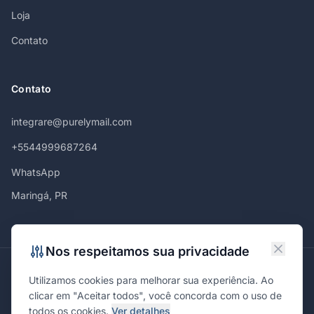
Loja
Contato
Contato
integrare@purelymail.com
+5544999687264
WhatsApp
Maringá, PR
Nos respeitamos sua privacidade
Atendemos em
Utilizamos cookies para melhorar sua experiência. Ao
Maringá
Curitiba
São Paulo
Londrina
Cascavel
Ponta Grossa
clicar em "Aceitar todos", você concorda com o uso de
Florianópolis
Brasília
Joinville
Campinas
Ribeirão Preto
todos os cookies.
Ver detalhes