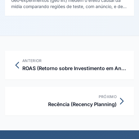
Geo-experimentos (geo lift) medem o efeito causal da
mídia comparando regiões de teste, com anúncio, e de
controle, sem anúncio. A metodologia foi formalizada por
Vaver e Koehler (Google, 2011).
ANTERIOR
ROAS (Retorno sobre Investimento em Anúncios)
PRÓXIMO
Recência (Recency Planning)