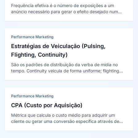
Frequência efetiva é o número de exposições a um
anúncio necessário para gerar o efeito desejado num
período. Há um limiar: poucas exposições não
sensibilizam e exposições demais geram desperdício e
desgaste.
Performance Marketing
Estratégias de Veiculação (Pulsing,
Flighting, Continuity)
São os padrões de distribuição da verba de mídia no
tempo. Continuity veicula de forma uniforme; flighting
concentra em ondas com hiatos; pulsing mantém uma
base contínua com picos pontuais em momentos
estratégicos.
Performance Marketing
CPA (Custo por Aquisição)
Métrica que calcula o custo médio para adquirir um
cliente ou gerar uma conversão específica através de
campanhas de marketing. O CPA é considerado a
métrica definitiva de eficiência em performance