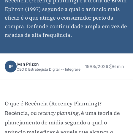
Recência (recency planning) é a teoria de Erwin
Ephron (1997) segundo a qual o anúncio mais
eficaz é o que atinge o consumidor perto da
compra. Defende continuidade ampla em vez de
rajadas de alta frequência.
Ivan Prizon
IP
19/05/2026
6 min
CEO & Estrategista Digital -- Integrare
O que é Recência (Recency Planning)?
Recência, ou
recency planning
, é uma teoria de
planejamento de mídia segundo a qual o
anúncio mais eficaz é aquele que alcança o