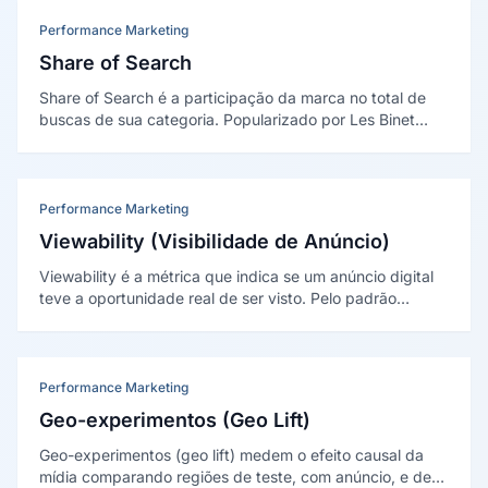
marketing.
Performance Marketing
Share of Search
Share of Search é a participação da marca no total de
buscas de sua categoria. Popularizado por Les Binet
(2020), funciona como indicador antecedente da
participação de mercado e proxy de demanda.
Performance Marketing
Viewability (Visibilidade de Anúncio)
Viewability é a métrica que indica se um anúncio digital
teve a oportunidade real de ser visto. Pelo padrão
MRC/IAB, um display é visível com ao menos 50% dos
pixels na tela por 1 segundo (vídeo: 2 segundos).
Performance Marketing
Geo-experimentos (Geo Lift)
Geo-experimentos (geo lift) medem o efeito causal da
mídia comparando regiões de teste, com anúncio, e de