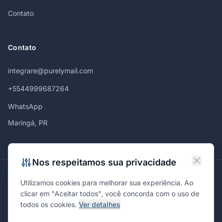
Contato
Contato
integrare@purelymail.com
+5544999687264
WhatsApp
Maringá, PR
Nos respeitamos sua privacidade
Atendemos em
Utilizamos cookies para melhorar sua experiência. Ao
Maringá
Curitiba
São Paulo
Londrina
Cascavel
Ponta Grossa
clicar em "Aceitar todos", você concorda com o uso de
Florianópolis
Brasília
Joinville
Campinas
Ribeirão Preto
todos os cookies.
Ver detalhes
Porto Alegre
Santa Maria