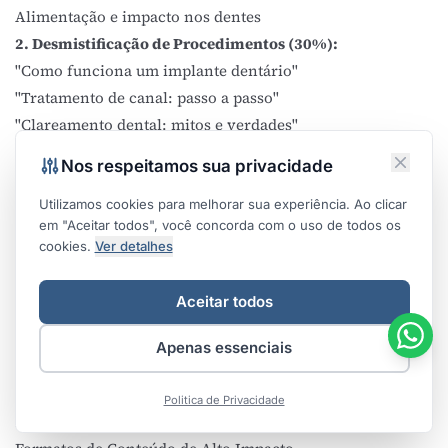
Alimentação e impacto nos dentes
2. Desmistificação de Procedimentos (30%):
"Como funciona um implante dentário"
"Tratamento de canal: passo a passo"
"Clareamento dental: mitos e verdades"
"Sedação consciente: quando indicada"
Nos respeitamos sua privacidade
3. Inovações e Tecnologia (20%):
Scanners intraorais e impressão 3D
Utilizamos cookies para melhorar sua experiência. Ao clicar
em "Aceitar todos", você concorda com o uso de todos os
Cirurgia guiada por computador
cookies.
Ver detalhes
Laserterapia em odontologia
Materiais biocompatíveis avançados
Aceitar todos
4. Cases e Resultados (10%):
Transformações estéticas (com autorização)
Apenas essenciais
Depoimentos de pacientes
Antes e depois de tratamentos
Politica de Privacidade
Estudos de caso complexos