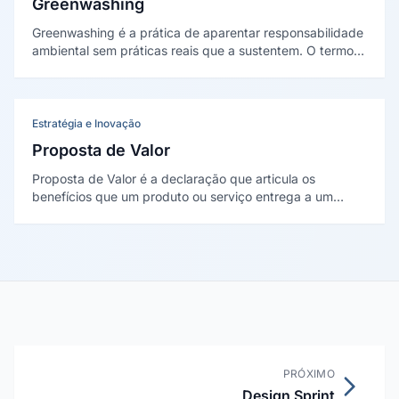
Greenwashing
Greenwashing é a prática de aparentar responsabilidade
ambiental sem práticas reais que a sustentem. O termo
foi cunhado por Jay Westervelt em 1986, e o fenômeno
foi sistematizado por Delmas e Burbano em The Drivers
of Greenwashing (2011).
Estratégia e Inovação
Proposta de Valor
Proposta de Valor é a declaração que articula os
benefícios que um produto ou serviço entrega a um
cliente específico, como resolve suas dores e por que é
superior ou diferente das alternativas disponíveis no
mercado.
PRÓXIMO
Design Sprint