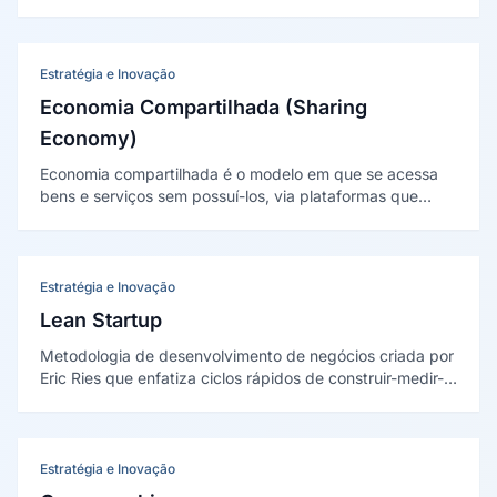
comportamentos semelhantes, permitindo que a
empresa direcione esforços e mensagens específicas
para cada segmento de forma eficiente.
Estratégia e Inovação
Economia Compartilhada (Sharing
Economy)
Economia compartilhada é o modelo em que se acessa
bens e serviços sem possuí-los, via plataformas que
conectam capacidade ociosa a quem precisa dela. O
conceito foi popularizado por Botsman e Rogers em
Whats Mine Is Yours (2010).
Estratégia e Inovação
Lean Startup
Metodologia de desenvolvimento de negócios criada por
Eric Ries que enfatiza ciclos rápidos de construir-medir-
aprender, validação de hipóteses com clientes reais e
pivôs estratégicos baseados em dados, minimizando
desperdício e acelerando o aprendizado.
Estratégia e Inovação