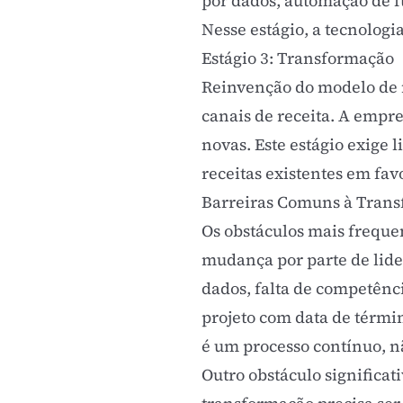
por dados
, automação de
f
Nesse estágio, a tecnologi
Estágio 3: Transformação
Reinvenção do modelo de n
canais de receita. A empr
novas. Este estágio exige 
receitas existentes em fav
Barreiras Comuns à Trans
Os obstáculos mais freque
mudança por parte de lide
dados, falta de competênci
projeto com data de térmi
é um processo contínuo, n
Outro obstáculo significat