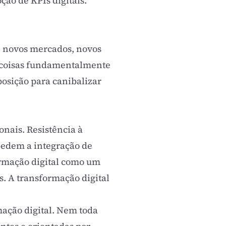
oção de
KPIs
digitais.
, novos mercados, novos
az coisas fundamentalmente
posição para canibalizar
nais. Resistência à
pedem a integração de
formação digital como um
. A transformação digital
ação digital. Nem toda