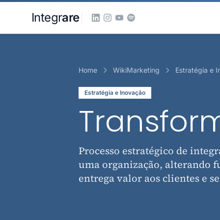
Pular para o conteudo principal
Integr
are
Home
WikiMarketing
Estratégia e 
Estratégia e Inovação
Transform
Processo estratégico de integr
uma organização, alterando 
entrega valor aos clientes e 