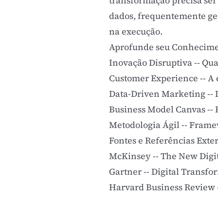
transformação precisa ser
dados, frequentemente ge
na execução.
Aprofunde seu Conhecim
Inovação Disruptiva
-- Qu
Customer Experience
-- A
Data-Driven Marketing
--
Business Model Canvas
--
Metodologia Ágil
-- Frame
Fontes e Referências Exte
McKinsey -- The New Digi
Gartner -- Digital Transfo
Harvard Business Review -