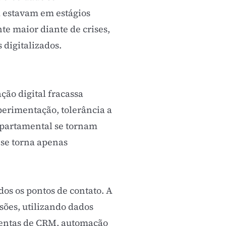
á estavam em estágios
e maior diante de crises,
digitalizados.
ão digital fracassa
perimentação, tolerância a
epartamental se tornam
 se torna apenas
dos os pontos de contato. A
sões, utilizando dados
mentas de
CRM
,
automação