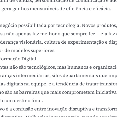
unil de vendas
, personalização de comunicação e ad
a gera ganhos mensuráveis de eficiência e eficácia.
egócio possibilitada por tecnologia. Novos produtos
esa não apenas faz melhor o que sempre fez -- ela f
liderança visionária, cultura de experimentação e dis
or de modelos superiores.
formação Digital
ntes não são tecnológicos, mas humanos e organizacio
ranças intermediárias, silos departamentais que im
as digitais na equipe, e a tendência de tratar trans
no são as barreiras que mais comprometem iniciativas
ão um destino final.
ivo é a confusão entre
inovação disruptiva
e transform