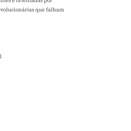
ntes e orientadas por
evolucionárias que falham
l