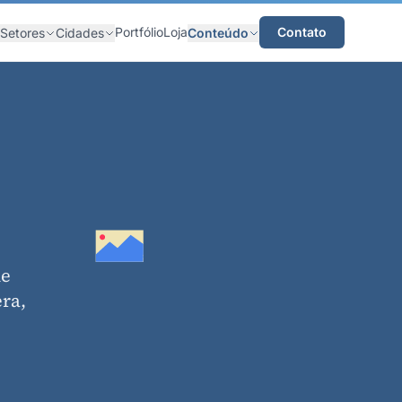
Portfólio
Loja
Contato
Setores
Cidades
Conteúdo
de
ra,