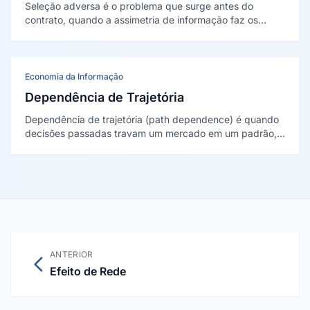
Seleção adversa é o problema que surge antes do
contrato, quando a assimetria de informação faz os
piores perfis se autosselecionarem. Descrita por Akerlof
(1970) e Rothschild e Stiglitz (1976), explica por que
preço médio atrai o público errado.
Economia da Informação
Dependência de Trajetória
Dependência de trajetória (path dependence) é quando
decisões passadas travam um mercado em um padrão,
mesmo que inferior. Ilustrada por Paul David (1985) com
o teclado QWERTY e aprofundada por Brian Arthur
(1989).
ANTERIOR
Efeito de Rede