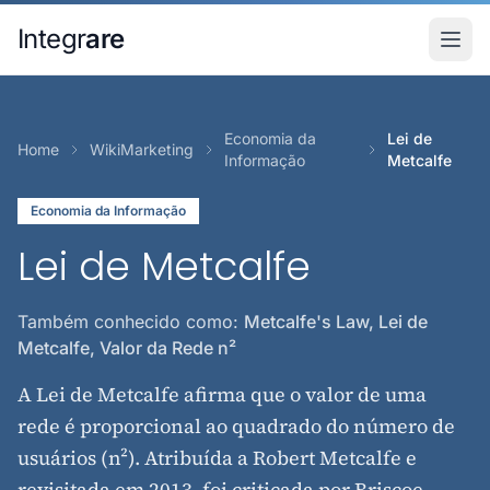
Pular para o conteudo principal
Integr
are
Economia da
Lei de
Home
WikiMarketing
Informação
Metcalfe
Economia da Informação
Lei de Metcalfe
Também conhecido como:
Metcalfe's Law, Lei de
Metcalfe, Valor da Rede n²
A Lei de Metcalfe afirma que o valor de uma
rede é proporcional ao quadrado do número de
usuários (n²). Atribuída a Robert Metcalfe e
revisitada em 2013, foi criticada por Briscoe,