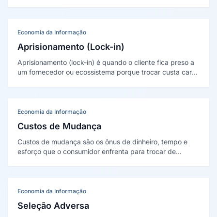
vendedores). Formalizados por Rochet e Tirole (2003),
mostram que a divisão do preço entre os lados define o
sucesso.
Economia da Informação
Aprisionamento (Lock-in)
Aprisionamento (lock-in) é quando o cliente fica preso a
um fornecedor ou ecossistema porque trocar custa caro
demais. Consagrado por Shapiro e Varian em Information
Rules (1999), é a consequência dos custos de mudança.
Economia da Informação
Custos de Mudança
Custos de mudança são os ônus de dinheiro, tempo e
esforço que o consumidor enfrenta para trocar de
fornecedor ou plataforma. Formalizados por Paul
Klemperer (1987), explicam por que clientes capturados
são pouco sensíveis a preço.
Economia da Informação
Seleção Adversa