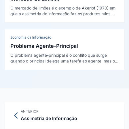
O mercado de limões é o exemplo de Akerlof (1970) em
que a assimetria de informação faz os produtos ruins
expulsarem os bons: como o comprador não distingue
qualidade, paga um preço médio que tira o bom produto
do mercado.
Economia da Informação
Problema Agente-Principal
O problema agente-principal é o conflito que surge
quando o principal delega uma tarefa ao agente, mas os
interesses divergem e o principal não observa tudo.
Formalizado por Jensen e Meckling (1976) e Ross (1973),
gera os chamados custos de agência.
ANTERIOR
Assimetria de Informação