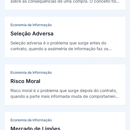
sobre as consequências de uma compra. O conceito foi
proposto por Raymond Bauer em 1960, que descreveu o
comportamento de compra como uma forma de assumir
riscos.
Economia da Informação
Seleção Adversa
Seleção adversa é o problema que surge antes do
contrato, quando a assimetria de informação faz os
piores perfis se autosselecionarem. Descrita por Akerlof
(1970) e Rothschild e Stiglitz (1976), explica por que
preço médio atrai o público errado.
Economia da Informação
Risco Moral
Risco moral é o problema que surge depois do contrato,
quando a parte mais informada muda de comportamento
por não ser plenamente monitorada. Trazido à economia
por Arrow (1963) e formalizado por Holmström (1979),
trata de ações ocultas.
Economia da Informação
Mercado de Limões