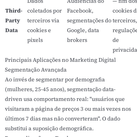
Dados
Audiências do
— fim do
Third-
coletados por
Facebook,
cookies 
Party
terceiros via
segmentações do
terceiros,
Data
cookies e
Google, data
regulaçõ
pixels
brokers
de
privacid
Principais Aplicações no Marketing Digital
Segmentação Avançada
Ao invés de segmentar por demografia
(mulheres, 25-45 anos), segmentação data-
driven usa comportamento real: "usuários que
visitaram a página de preços 3 ou mais vezes nos
últimos 7 dias mas não converteram". O dado
substitui a suposição demográfica.