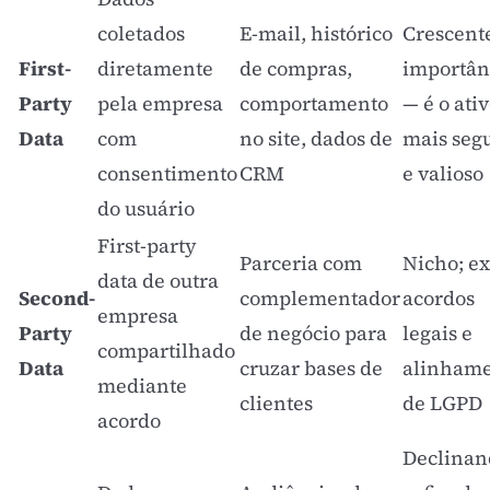
coletados
E-mail, histórico
Crescent
First-
diretamente
de compras,
importân
Party
pela empresa
comportamento
— é o ati
Data
com
no site, dados de
mais seg
consentimento
CRM
e valioso
do usuário
First-party
Parceria com
Nicho; ex
data de outra
Second-
complementador
acordos
empresa
Party
de negócio para
legais e
compartilhado
Data
cruzar bases de
alinham
mediante
clientes
de LGPD
acordo
Declinan