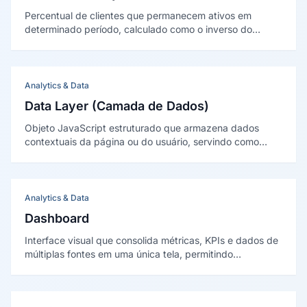
Percentual de clientes que permanecem ativos em
determinado período, calculado como o inverso do
churn. Indica a capacidade da empresa de manter
relacionamentos e gerar receita recorrente.
Analytics & Data
Data Layer (Camada de Dados)
Objeto JavaScript estruturado que armazena dados
contextuais da página ou do usuário, servindo como
camada intermediária entre o site e as ferramentas de
analytics e marketing via Google Tag Manager.
Analytics & Data
Dashboard
Interface visual que consolida métricas, KPIs e dados de
múltiplas fontes em uma única tela, permitindo
monitoramento rápido da saúde do negócio e
identificação de anomalias.