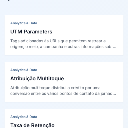
Analytics & Data
UTM Parameters
Tags adicionadas às URLs que permitem rastrear a
origem, o meio, a campanha e outras informações sobre
o tráfego que chega a um site, possibilitando a análise
precisa do desempenho de cada ação de marketing.
Analytics & Data
Atribuição Multitoque
Atribuição multitoque distribui o crédito por uma
conversão entre os vários pontos de contato da jornada,
e não só no último clique. Foi sintetizada
academicamente por Kannan, Reinartz e Pauwels (2016).
Analytics & Data
Taxa de Retenção