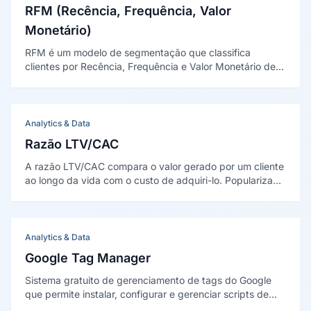
RFM (Recência, Frequência, Valor
Monetário)
RFM é um modelo de segmentação que classifica
clientes por Recência, Frequência e Valor Monetário de
compra. Sistematizado por Arthur Hughes (1994), parte
da premissa de que o comportamento de compra
passado prevê o futuro.
Analytics & Data
Razão LTV/CAC
A razão LTV/CAC compara o valor gerado por um cliente
ao longo da vida com o custo de adquiri-lo. Popularizada
por David Skok (2013), a faixa de cerca de 3:1 é
considerada saudável para negócios de receita
recorrente.
Analytics & Data
Google Tag Manager
Sistema gratuito de gerenciamento de tags do Google
que permite instalar, configurar e gerenciar scripts de
rastreamento (tags) em sites e aplicativos sem