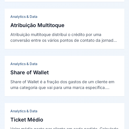
necessidade de editar o código-fonte diretamente.
Analytics & Data
Atribuição Multitoque
Atribuição multitoque distribui o crédito por uma
conversão entre os vários pontos de contato da jornada,
e não só no último clique. Foi sintetizada
academicamente por Kannan, Reinartz e Pauwels (2016).
Analytics & Data
Share of Wallet
Share of Wallet é a fração dos gastos de um cliente em
uma categoria que vai para uma marca específica.
Diferente do market share, mede participação dentro do
cliente individual, não do mercado total.
Analytics & Data
Ticket Médio
Valor médio gasto por cliente em cada pedido. Calculado