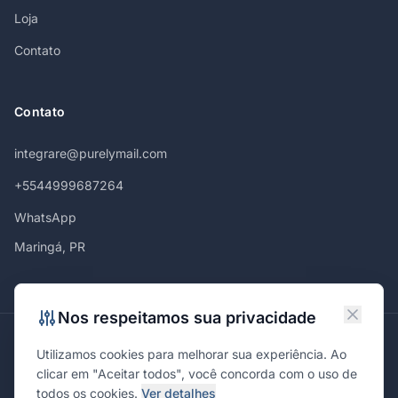
Loja
Contato
Contato
integrare@purelymail.com
+5544999687264
WhatsApp
Maringá, PR
Nos respeitamos sua privacidade
Atendemos em
Utilizamos cookies para melhorar sua experiência. Ao
Maringá
Curitiba
São Paulo
Londrina
Cascavel
Ponta Grossa
clicar em "Aceitar todos", você concorda com o uso de
Florianópolis
Brasília
Joinville
Campinas
Ribeirão Preto
todos os cookies.
Ver detalhes