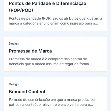
Pontos de Paridade e Diferenciação
(POP/POD)
Pontos de paridade (POP) são os atributos que igualam a
marca à categoria e funcionam como ingresso para a
disputa; pontos de diferenciação (POD) são os atributos
únicos que a distinguem. O conceito é de Kevin Lane
Keller (1998).
Design
Promessa de Marca
Promessa de marca é o compromisso central de
benefício que a marca assume entregar de forma
consistente. Articula-se à teoria de brand equity
baseado no cliente de Kevin Lane Keller.
Design
Branded Content
Formato de comúnicação em que a marca produz ou
patrocina conteúdo relevante é envolvente para o
publico, priorizando valor editorial, entretenimento ou