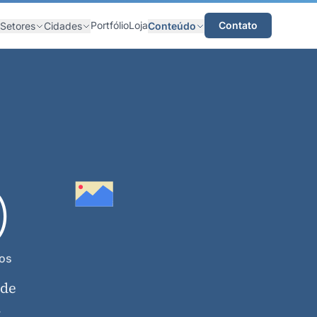
Portfólio
Loja
Contato
Setores
Cidades
Conteúdo
)
tos
 de
.