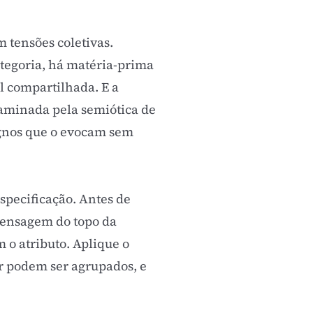
 tensões coletivas.
egoria, há matéria-prima
al compartilhada. E a
xaminada pela
semiótica de
signos que o evocam sem
specificação. Antes de
mensagem do topo da
 o atributo. Aplique o
r podem ser agrupados, e