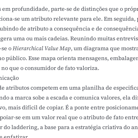
s em profundidade, parte-se de distinções que o próp
ciona-se um atributo relevante para ele. Em seguida,
ubindo de atributo a consequência e de consequência
a gera uma ou mais cadeias. Reunindo muitas entrevi
-se o
Hierarchical Value Map
, um diagrama que mostra
o público. Esse mapa orienta mensagens, embalagem,
no que o consumidor de fato valoriza.
nicação
e atributos competem em uma planilha de especifica
ndo a marca sobe a escada e comunica valores, ela di
o, mais difícil de copiar. É a ponte entre
posicionam
 apoiar-se em um valor real que o atributo de fato en
r do laddering, a base para a estratégia criativa do 
e enfatizar.