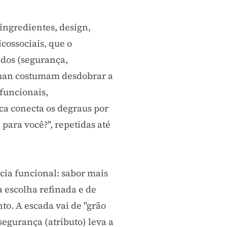
(ingredientes, design,
icossociais, que o
ados (segurança,
tman costumam desdobrar a
 funcionais,
ica conecta os degraus por
 para você?", repetidas até
cia funcional: sabor mais
 escolha refinada e de
o. A escada vai de "grão
egurança (atributo) leva a