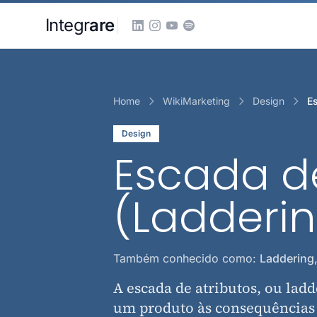
Pular para o conteudo principal
Integr
are
Home
WikiMarketing
Design
E
Design
Escada de
(Ladderi
Também conhecido como:
Laddering
A escada de atributos, ou ladd
um produto às consequências 