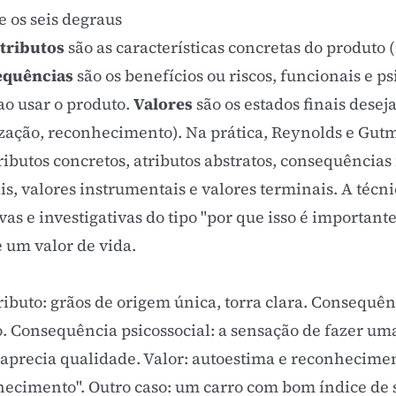
e os seis degraus
tributos
são as características concretas do produto 
equências
são os benefícios ou riscos, funcionais e ps
o usar o produto.
Valores
são os estados finais desej
ização, reconhecimento). Na prática, Reynolds e Gu
ributos concretos, atributos abstratos, consequências
s, valores instrumentais e valores terminais. A técn
as e investigativas do tipo "por que isso é importante
 um valor de vida.
ibuto: grãos de origem única, torra clara. Consequên
Consequência psicossocial: a sensação de fazer uma
aprecia qualidade. Valor: autoestima e reconheciment
hecimento". Outro caso: um carro com bom índice de s