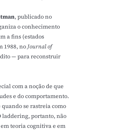
utman
, publicado no
rganiza o conhecimento
m a fins (estados
m 1988, no
Journal of
dito — para reconstruir
pecial com a noção de que
itudes e do comportamento.
 quando se rastreia como
 laddering, portanto, não
em teoria cognitiva e em