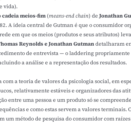
e vida).
o
cadeia meios-fim
(
means-end chain
) de
Jonathan G
2. A ideia central de Gutman é que o consumidor o
ede em que os meios (produtos e seus atributos) leva
Thomas Reynolds e Jonathan Gutman
detalharam e
ocedimento de entrevista — o laddering propriamente 
incluindo a análise e a representação dos resultados.
 com a teoria de valores da psicologia social, em es
ucos, relativamente estáveis e organizadores das at
ção entre uma pessoa e um produto só se compreende
equências e como estas servem a valores terminais. O
sim um método de pesquisa do consumidor com raízes 