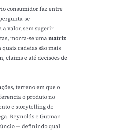
rio consumidor faz entre
 pergunta-se
 a valor, sem sugerir
stas, monta-se uma
matriz
 quais cadeias são mais
 claims e até decisões de
ções, terreno em que o
ferencia o produto no
ento
e
storytelling de
trega. Reynolds e Gutman
anúncio — definindo qual