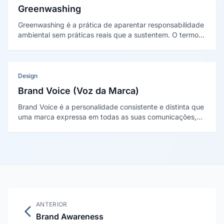
Greenwashing
Greenwashing é a prática de aparentar responsabilidade
ambiental sem práticas reais que a sustentem. O termo
foi cunhado por Jay Westervelt em 1986, e o fenômeno
foi sistematizado por Delmas e Burbano em The Drivers
of Greenwashing (2011).
Design
Brand Voice (Voz da Marca)
Brand Voice é a personalidade consistente e distinta que
uma marca expressa em todas as suas comunicações,
definindo tom, vocabulário, ritmo e estilo que a tornam
reconhecível independentemente do canal ou formato
utilizado.
ANTERIOR
Brand Awareness