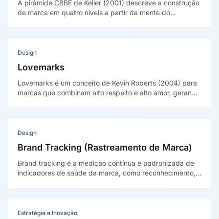
A pirâmide CBBE de Keller (2001) descreve a construção
de marca em quatro níveis a partir da mente do
consumidor: saliência, desempenho e imagem,
julgamentos e sentimentos, e ressonância no topo.
Design
Lovemarks
Lovemarks é um conceito de Kevin Roberts (2004) para
marcas que combinam alto respeito e alto amor, gerando
lealdade além da razão por meio de mistério,
sensualidade e intimidade.
Design
Brand Tracking (Rastreamento de Marca)
Brand tracking é a medição contínua e padronizada de
indicadores de saúde da marca, como reconhecimento,
lembrança e preferência. Apoia-se nas dimensões de
brand equity propostas por David Aaker (1991).
Estratégia e Inovação