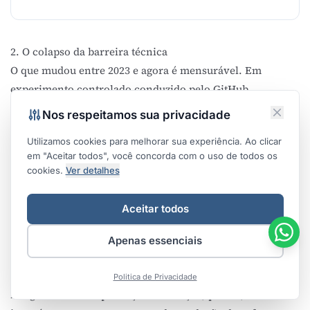
2. O colapso da barreira técnica
O que mudou entre 2023 e agora é mensurável. Em
experimento controlado conduzido pelo GitHub
,
desenvolvedores com assistente de código completaram a
Nos respeitamos sua privacidade
mesma tarefa 55% mais rápido que o grupo de controle. A
Utilizamos cookies para melhorar sua experiência. Ao clicar
pesquisa anual do Stack Overflow de 2024
registrou que
em "Aceitar todos", você concorda com o uso de todos os
76% dos desenvolvedores usavam ou planejavam usar
cookies.
Ver detalhes
ferramentas de IA no fluxo de trabalho. E o
estudo do
McKinsey Global Institute sobre IA generativa
coloca a
Aceitar todos
engenharia de software entre as funções com maior
potencial de ganho de produtividade.
Apenas essenciais
Os números variam conforme a metodologia, e parte do
ganho medido em laboratório não se reproduz
Politica de Privacidade
integralmente em produção. A direção, porém, é