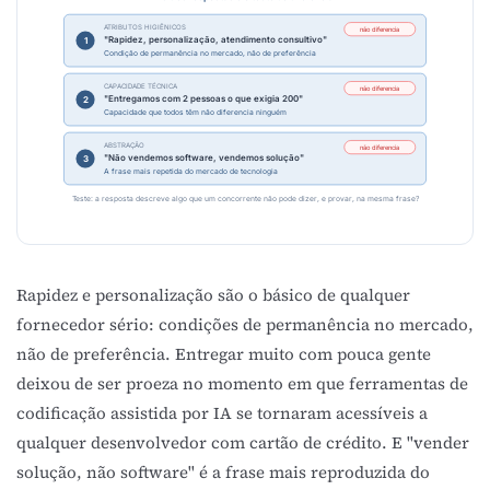
ATRIBUTOS HIGIÊNICOS
não diferencia
"Rapidez, personalização, atendimento consultivo"
1
Condição de permanência no mercado, não de preferência
CAPACIDADE TÉCNICA
não diferencia
"Entregamos com 2 pessoas o que exigia 200"
2
Capacidade que todos têm não diferencia ninguém
ABSTRAÇÃO
não diferencia
"Não vendemos software, vendemos solução"
3
A frase mais repetida do mercado de tecnologia
Teste: a resposta descreve algo que um concorrente não pode dizer, e provar, na mesma frase?
Rapidez e personalização são o básico de qualquer
fornecedor sério: condições de permanência no mercado,
não de preferência. Entregar muito com pouca gente
deixou de ser proeza no momento em que ferramentas de
codificação assistida por IA se tornaram acessíveis a
qualquer desenvolvedor com cartão de crédito. E "vender
solução, não software" é a frase mais reproduzida do