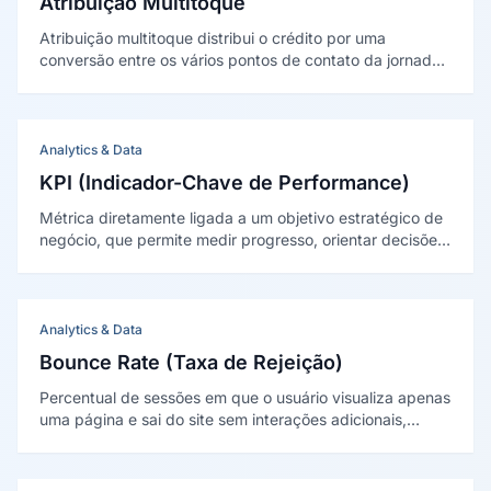
Atribuição Multitoque
Atribuição multitoque distribui o crédito por uma
conversão entre os vários pontos de contato da jornada,
e não só no último clique. Foi sintetizada
academicamente por Kannan, Reinartz e Pauwels (2016).
Analytics & Data
KPI (Indicador-Chave de Performance)
Métrica diretamente ligada a um objetivo estratégico de
negócio, que permite medir progresso, orientar decisões
e responsabilizar equipes por resultados concretos e
mensuráveis.
Analytics & Data
Bounce Rate (Taxa de Rejeição)
Percentual de sessões em que o usuário visualiza apenas
uma página e sai do site sem interações adicionais,
sendo indicador de relevância e engajamento do
conteúdo.