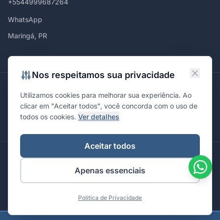
+5544999687264
WhatsApp
Maringá, PR
Nos respeitamos sua privacidade
Atendemos em
Utilizamos cookies para melhorar sua experiência. Ao
Maringá
Curitiba
São Paulo
Londrina
Cascavel
Ponta Grossa
clicar em "Aceitar todos", você concorda com o uso de
Florianópolis
Brasília
Joinville
Campinas
Ribeirão Preto
todos os cookies.
Ver detalhes
Porto Alegre
Santa Maria
Aceitar todos
© 2026 Integrare. Marketing de Verdade. Todos os direitos
Apenas essenciais
reservados.
Política de Privacidade
Termos de Uso
Politica de Privacidade