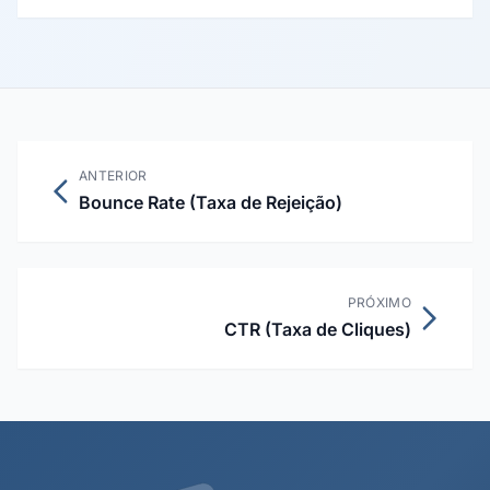
margem que ele gera. Métrica de fluxo de caixa central
no framework SaaS de David Skok (2013).
ANTERIOR
Bounce Rate (Taxa de Rejeição)
PRÓXIMO
CTR (Taxa de Cliques)