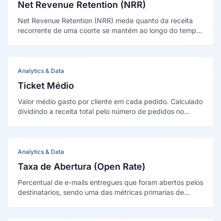
Net Revenue Retention (NRR)
Net Revenue Retention (NRR) mede quanto da receita
recorrente de uma coorte se mantém ao longo do tempo,
somando expansões e subtraindo contrações e
cancelamentos, mas sem contar clientes novos. Acima
de 100% indica crescimento dentro da base.
Analytics & Data
Ticket Médio
Valor médio gasto por cliente em cada pedido. Calculado
dividindo a receita total pelo número de pedidos no
período. Métrica fundamental para avaliar a saúde
financeira do e-commerce e o impacto de estratégias de
upsell e cross-sell.
Analytics & Data
Taxa de Abertura (Open Rate)
Percentual de e-mails entregues que foram abertos pelos
destinatarios, sendo uma das métricas primarias de
desempenho em email marketing, embora sua precisão
tenha sido comprometida pelas politicas de privacidade