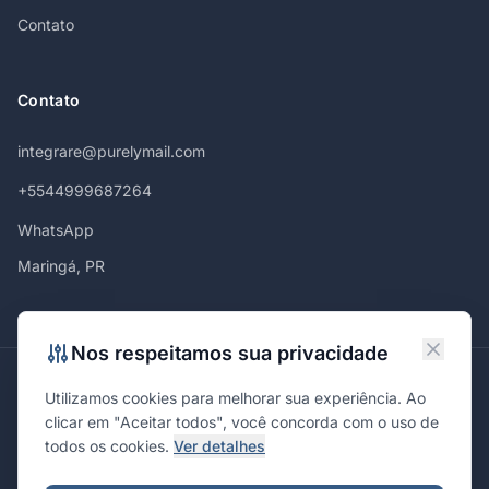
Contato
Contato
integrare@purelymail.com
+5544999687264
WhatsApp
Maringá, PR
Nos respeitamos sua privacidade
Atendemos em
Utilizamos cookies para melhorar sua experiência. Ao
Maringá
Curitiba
São Paulo
Londrina
Cascavel
Ponta Grossa
clicar em "Aceitar todos", você concorda com o uso de
Florianópolis
Brasília
Joinville
Campinas
Ribeirão Preto
todos os cookies.
Ver detalhes
Porto Alegre
Santa Maria