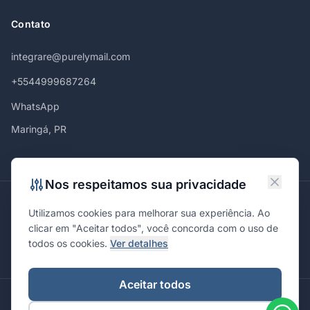
Contato
integrare@purelymail.com
+5544999687264
WhatsApp
Maringá, PR
Nos respeitamos sua privacidade
Atendemos em
Utilizamos cookies para melhorar sua experiência. Ao
Maringá
Curitiba
São Paulo
Londrina
Cascavel
Ponta Grossa
clicar em "Aceitar todos", você concorda com o uso de
Florianópolis
Brasília
Joinville
Campinas
Ribeirão Preto
todos os cookies.
Ver detalhes
Porto Alegre
Santa Maria
Aceitar todos
© 2026 Integrare. Marketing de Verdade. Todos os direitos