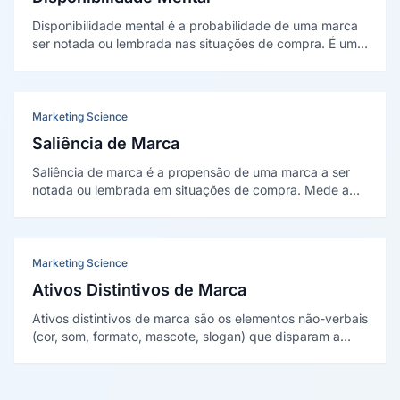
Disponibilidade mental é a probabilidade de uma marca
ser notada ou lembrada nas situações de compra. É um
dos dois pilares do crescimento de marca na escola
Ehrenberg-Bass, central em Romaniuk e Sharp (2016).
Marketing Science
Saliência de Marca
Saliência de marca é a propensão de uma marca a ser
notada ou lembrada em situações de compra. Mede a
disponibilidade mental, não a afeição. Conceito central
de Romaniuk e Sharp (2016) e reformulação da
notoriedade de Keller (1993).
Marketing Science
Ativos Distintivos de Marca
Ativos distintivos de marca são os elementos não-verbais
(cor, som, formato, mascote, slogan) que disparam a
marca na memória sem precisar do nome. Conceito
sistematizado por Jenni Romaniuk (2018) no Ehrenberg-
Bass Institute.