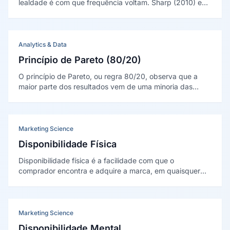
lealdade é com que frequência voltam. Sharp (2010) e
Ehrenberg mostram que o crescimento vem muito mais
de aumentar a penetração do que a lealdade, pela lei do
Double Jeopardy.
Analytics & Data
Princípio de Pareto (80/20)
O princípio de Pareto, ou regra 80/20, observa que a
maior parte dos resultados vem de uma minoria das
causas. Origina-se de Vilfredo Pareto (1896) e foi
popularizado como princípio de gestão por Joseph
Juran.
Marketing Science
Disponibilidade Física
Disponibilidade física é a facilidade com que o
comprador encontra e adquire a marca, em quaisquer
canais e ocasiões. É o segundo pilar do crescimento de
marca na escola Ehrenberg-Bass, descrito por Byron
Sharp (2010).
Marketing Science
Disponibilidade Mental