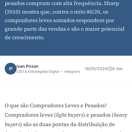
pesados compram com alta frequência. Sharp
(2010) mostra que, contra o mito 80/20, os
compradores leves somados respondem por
grande parte das vendas e são o maior potencial
de crescimento.
Ivan Prizon
IP
19/05/2026
6 min
CEO & Estrategista Digital -- Integrare
O que são Compradores Leves e Pesados?
Compradores leves (
light buyers
) e pesados (
heavy
buyers
) são as duas pontas da distribuição de