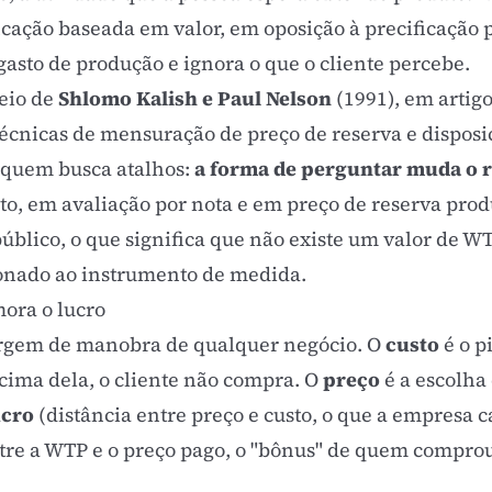
icação baseada em valor
, em oposição à precificação 
sto de produção e ignora o que o cliente percebe.
eio de
Shlomo Kalish e Paul Nelson
(1991), em artig
écnicas de mensuração de preço de reserva e disposiç
 quem busca atalhos:
a forma de perguntar muda o 
, em avaliação por nota e em preço de reserva pro
blico, o que significa que não existe um valor de WT
onado ao instrumento de medida.
mora o lucro
rgem de manobra de qualquer negócio. O
custo
é o p
acima dela, o cliente não compra. O
preço
é a escolha 
ucro
(distância entre preço e custo, o que a empresa c
tre a WTP e o preço pago, o "bônus" de quem compro