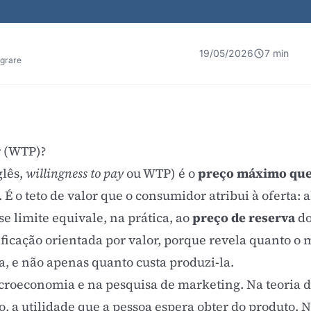
19/05/2026
7 min
egrare
r (WTP)?
glês,
willingness to pay
ou WTP) é o
preço máximo que 
 É o teto de valor que o consumidor atribui à oferta: 
se limite equivale, na prática, ao
preço de reserva
do
ficação orientada por valor, porque revela quanto o 
a, e não apenas quanto custa produzi-la.
icroeconomia e na pesquisa de marketing. Na teoria 
, a utilidade que a pessoa espera obter do produto. Na