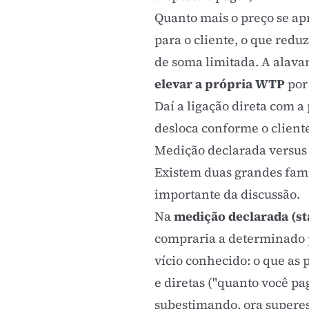
Quanto mais o preço se ap
para o cliente, o que red
de soma limitada. A alav
elevar a própria WTP
por
Daí a ligação direta com a
desloca conforme o client
Medição declarada versus
Existem duas grandes famíl
importante da discussão.
Na
medição declarada (st
compraria a determinado pr
vício conhecido: o que as 
e diretas ("quanto você pa
subestimando, ora supere