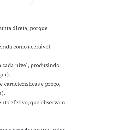
unta direta, porque
ebida como aceitável,
m cada nível, produzindo
ger
).
e características e preço,
a
).
ento efetivo, que observam