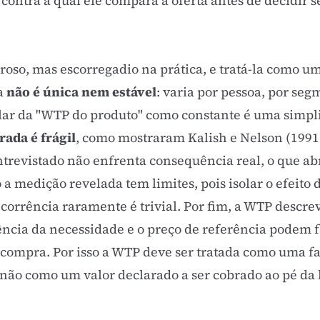
contra a qual ele compara a oferta antes de decidir s
oso, mas escorregadio na prática, e tratá-la como u
a
não é única nem estável
: varia por pessoa, por seg
ar da "WTP do produto" como constante é uma simpli
ada é frágil
, como mostraram Kalish e Nelson (1991
ntrevistado não enfrenta consequência real, o que ab
a medição revelada tem limites, pois isolar o efeito 
orrência raramente é trivial. Por fim, a WTP descreve
ência da necessidade e o
preço de referência
podem f
a compra. Por isso a WTP deve ser tratada como uma f
ão como um valor declarado a ser cobrado ao pé da l