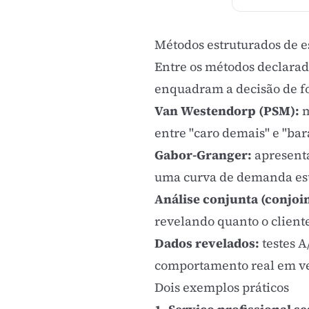
Métodos estruturados de e
Entre os métodos declarad
enquadram a decisão de f
Van Westendorp (PSM):
m
entre "caro demais" e "ba
Gabor-Granger
:
apresenta
uma curva de demanda est
Análise conjunta (conjoin
revelando quanto o client
Dados revelados:
testes A
comportamento real em ve
Dois exemplos práticos