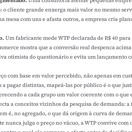
segmentado.
Uma consultoria atende pequenas empresa
: o cliente grande enxerga mais valor no mesmo ser
a mesa com uns e afasta outros, a empresa cria plano
o.
Um fabricante mede WTP declarada de R$ 40 para
ommerce mostra que a conversão real despenca acima
tiva otimista do questionário e evita um lançamento 
eço com base em valor percebido, não apenas em cus
a pagar distintas, mapeá-las por público é o que justi
ferecendo a cada grupo um valor coerente com o que 
cta a conceitos vizinhos da pesquisa de demanda: a
buem é, no agregado, o que dá origem à curva de dema
nte nunca julga o preço no vácuo, a WTP convive com 