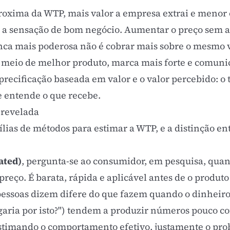
roxima da WTP, mais valor a empresa extrai e menor
uz a sensação de bom negócio. Aumentar o preço sem
anca mais poderosa não é cobrar mais sobre o mesmo
 meio de melhor produto, marca mais forte e comunic
precificação baseada em valor
e o
valor percebido
: o
e entende o que recebe.
 revelada
ias de métodos para estimar a WTP, e a distinção ent
ated)
, pergunta-se ao consumidor, em pesquisa, quant
eço. É barata, rápida e aplicável antes de o produto
pessoas dizem difere do que fazem quando o dinheiro 
garia por isto?") tendem a produzir números pouco co
stimando o comportamento efetivo, justamente o pro