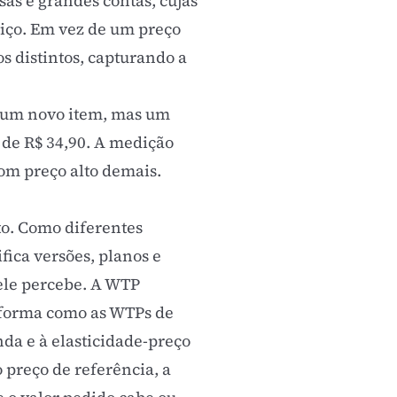
s e grandes contas, cujas
viço. Em vez de um preço
s distintos, capturando a
 um novo item, mas um
 de R$ 34,90. A medição
com preço alto demais.
to. Como diferentes
fica versões, planos e
ele percebe. A WTP
 forma como as WTPs de
nda e à
elasticidade-preço
o
preço de referência
, a