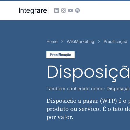
Pular para o conteudo principal
Integr
are
Home
WikiMarketing
Precificação
Precificação
Disposiç
Também conhecido como:
Disposição
Disposição a pagar (WTP) é o
produto ou serviço. É o teto d
por valor.