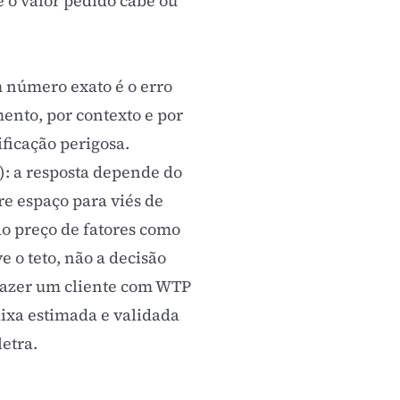
e o valor pedido cabe ou
m número exato é o erro
mento, por contexto e por
ficação perigosa.
): a resposta depende do
re espaço para viés de
do preço de fatores como
 o teto, não a decisão
azer um cliente com WTP
aixa estimada e validada
etra.