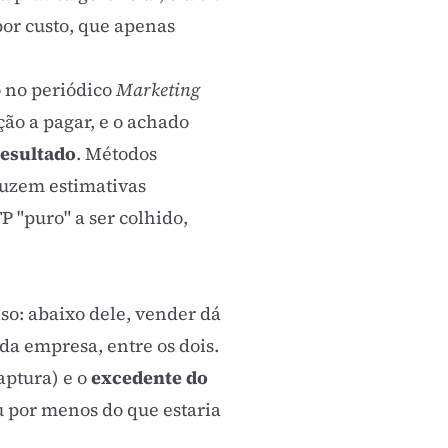
por custo, que apenas
o no periódico
Marketing
ão a pagar, e o achado
resultado
. Métodos
duzem estimativas
P "puro" a ser colhido,
iso: abaixo dele, vender dá
da empresa, entre os dois.
aptura) e o
excedente do
u por menos do que estaria