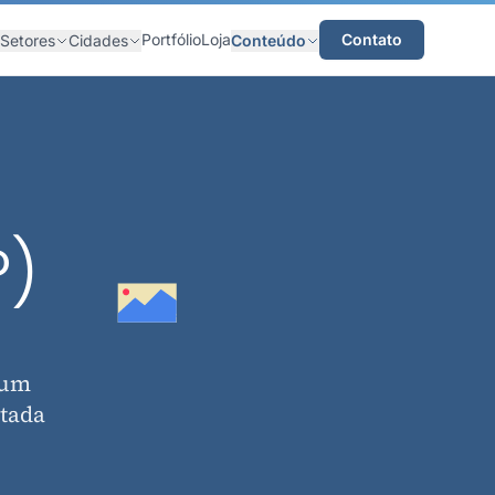
Portfólio
Loja
Contato
Setores
Cidades
Conteúdo
P)
 um
ntada