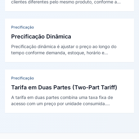
clientes diferentes pelo mesmo produto, conforme a
disposição a pagar de cada um. Conceito de A. C. Pigou
(1920), dividido em três graus, sem conotação negativa.
Precificação
Precificação Dinâmica
Precificação dinâmica é ajustar o preço ao longo do
tempo conforme demanda, estoque, horário e
sazonalidade. É o núcleo do revenue management,
sistematizado por Talluri e Van Ryzin (2004), comum em
passagens, hotéis e transporte.
Precificação
Tarifa em Duas Partes (Two-Part Tariff)
A tarifa em duas partes combina uma taxa fixa de
acesso com um preço por unidade consumida.
Formalizada por Walter Oi (1971) no "dilema da
Disneyland", captura o excedente do consumidor pela
entrada e estimula o consumo pelo preço marginal.