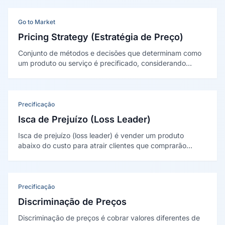
Joel Dean na HBR em 1950.
Go to Market
Pricing Strategy (Estratégia de Preço)
Conjunto de métodos e decisões que determinam como
um produto ou serviço é precificado, considerando
custos, valor percebido, concorrência, posicionamento
de marca e elasticidade da demanda para maximizar
receita e competitividade.
Precificação
Isca de Prejuízo (Loss Leader)
Isca de prejuízo (loss leader) é vender um produto
abaixo do custo para atrair clientes que comprarão
outros itens rentáveis. É analisada por Nagle e Holden e
modelada por Hess e Gerstner (1987).
Precificação
Discriminação de Preços
Discriminação de preços é cobrar valores diferentes de