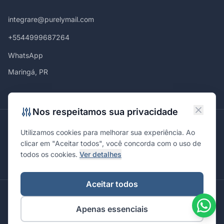
integrare@purelymail.com
+5544999687264
WhatsApp
Maringá, PR
Nos respeitamos sua privacidade
Atendemos em
Utilizamos cookies para melhorar sua experiência. Ao
Maringá
Curitiba
São Paulo
Londrina
Cascavel
Ponta Grossa
clicar em "Aceitar todos", você concorda com o uso de
Florianópolis
Brasília
Joinville
Campinas
Ribeirão Preto
todos os cookies.
Ver detalhes
Porto Alegre
Santa Maria
Aceitar todos
© 2026 Integrare. Marketing de Verdade. Todos os direitos
Apenas essenciais
reservados.