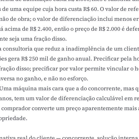
de uma equipe cuja hora custa R$ 60. O valor de refe
ão de obra; o valor de diferenciação inclui menos er
stá acima de R$ 2.400, então o preço de R$ 2.000 é de
ente seja uma fração disso.
consultoria que reduz a inadimplência de um clien
es gera R$ 250 mil de ganho anual. Precificar pela h
ção disso; precificar por valor permite vincular o h
versa no ganho, e não no esforço.
Uma máquina mais cara que a do concorrente, mas
 anos, tem um valor de diferenciação calculável em r
o comprador converte um preço aparentemente mais a
ropriedade.
nativa real do cliente — concorrente, solução interna