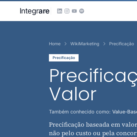
Pular para o conteudo principal
Integr
are
Home
WikiMarketing
Precificação
Precificação
Precific
Valor
Também conhecido como:
Value-Base
Precificação baseada em valor 
não pelo custo ou pela concor