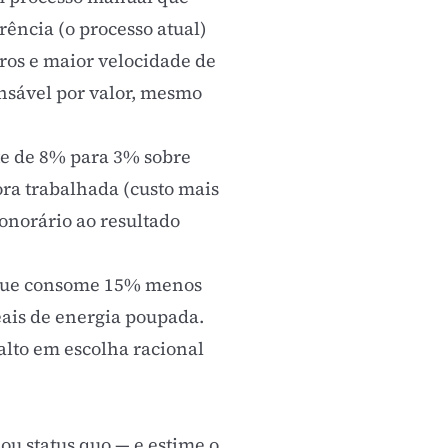
rência (o processo atual)
ros e maior velocidade de
fensável por valor, mesmo
te de 8% para 3% sobre
ora trabalhada (custo mais
onorário ao resultado
 que consome 15% menos
eais de energia poupada.
lto em escolha racional
 ou status quo — e estime o