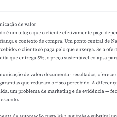
nicação de valor
do é um teto; o que o cliente efetivamente paga depe
nfiança e contexto de compra. Um ponto central de Na
ercebido: o cliente só paga pelo que enxerga. Se a of
dita que entrega 5%, o preço sustentável colapsa par
omunicação de valor: documentar resultados, oferecer
e garantias que reduzam o
risco percebido
. A diferença
ida, um problema de marketing e de evidência — fec
desconto.
nta de automação custa R$ 2.000/mês e substitui u