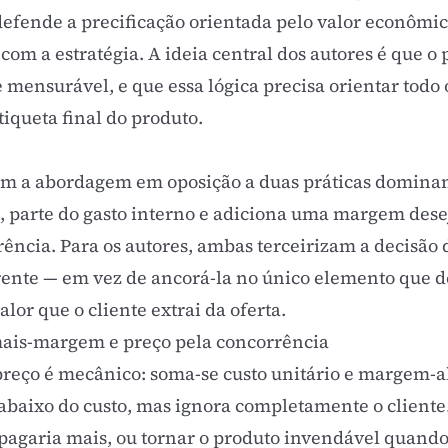
defende a precificação orientada pelo valor econômic
m a estratégia. A ideia central dos autores é que o p
e mensurável, e que essa lógica precisa orientar todo 
iqueta final do produto.
am a abordagem em oposição a duas práticas dominan
s, parte do gasto interno e adiciona uma margem dese
rência. Para os autores, ambas terceirizam a decisão
rente — em vez de ancorá-la no único elemento que de
lor que o cliente extrai da oferta.
mais-margem e preço pela concorrência
 preço é mecânico: soma-se custo unitário e margem-a
abaixo do custo, mas ignora completamente o cliente.
pagaria mais, ou tornar o produto invendável quand