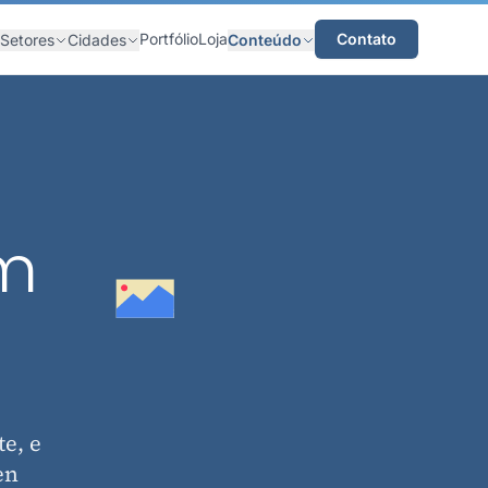
Portfólio
Loja
Contato
Setores
Cidades
Conteúdo
em
e, e
en