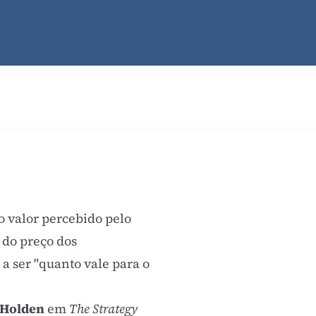
do
valor percebido
pelo
u do preço dos
a ser "quanto vale para o
 Holden
em
The Strategy