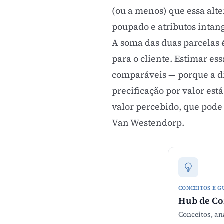
(ou a menos) que essa alte
poupado e atributos intang
A soma das duas parcelas é
para o cliente. Estimar es
comparáveis — porque a dif
precificação por valor es
valor percebido
, que pod
Van Westendorp
.
CONCEITOS E G
Hub de C
Conceitos, an