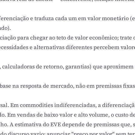
iferenciação e traduza cada um em valor monetário (e
ado).
iação para chegar ao teto de valor econômico; trate 
cessidades e alternativas diferentes percebem valore
, calculadoras de retorno, garantias) que aproximem 
 base na resposta de mercado, não em premissas fixas
al. Em commodities indiferenciadas, a diferenciação
o. Em vendas de baixo valor e alto volume, o custo d
nho. A estimativa do EVE depende de premissas que, 
o do discurso vazio: anunciar "preço por valor" sem te