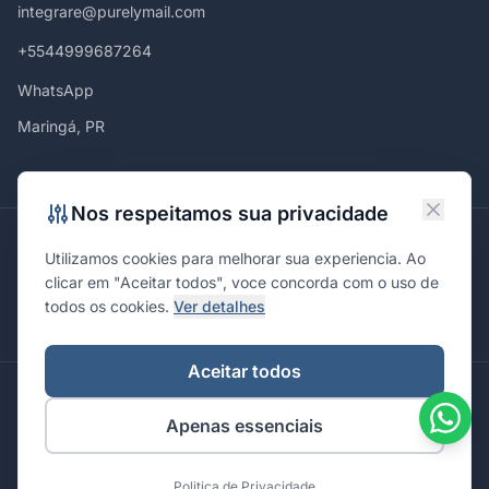
integrare@purelymail.com
+5544999687264
WhatsApp
Maringá, PR
Nos respeitamos sua privacidade
Atendemos em
Utilizamos cookies para melhorar sua experiencia. Ao
Maringá
Curitiba
São Paulo
Londrina
Cascavel
Ponta Grossa
clicar em "Aceitar todos", voce concorda com o uso de
Florianópolis
Brasília
Joinville
Campinas
Ribeirão Preto
todos os cookies.
Ver detalhes
Porto Alegre
Santa Maria
Aceitar todos
© 2026 Integrare. Marketing de Verdade. Todos os direitos
Apenas essenciais
reservados.
Política de Privacidade
Termos de Uso
Politica de Privacidade