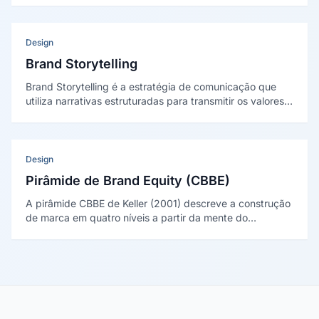
recomendar o produto ou serviço frente a concorrentes.
Design
Brand Storytelling
Brand Storytelling é a estratégia de comunicação que
utiliza narrativas estruturadas para transmitir os valores,
a missão e a identidade de uma marca, criando conexão
emocional com o público e diferenciando-a no mercado.
Design
Pirâmide de Brand Equity (CBBE)
A pirâmide CBBE de Keller (2001) descreve a construção
de marca em quatro níveis a partir da mente do
consumidor: saliência, desempenho e imagem,
julgamentos e sentimentos, e ressonância no topo.