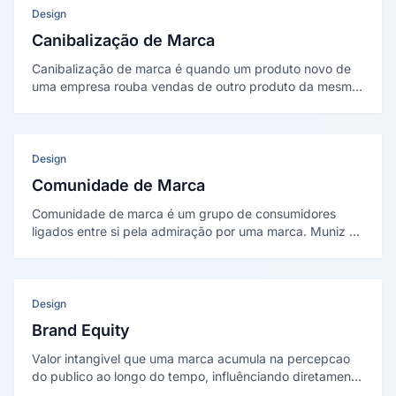
Design
Canibalização de Marca
Canibalização de marca é quando um produto novo de
uma empresa rouba vendas de outro produto da mesma
empresa, em vez de conquistar clientes da concorrência.
Pode ser acidental ou estratégica.
Design
Comunidade de Marca
Comunidade de marca é um grupo de consumidores
ligados entre si pela admiração por uma marca. Muniz e
O'Guinn (2001) identificaram três marcadores:
consciência de espécie, rituais compartilhados e
responsabilidade moral.
Design
Brand Equity
Valor intangivel que uma marca acumula na percepcao
do publico ao longo do tempo, influênciando diretamente
a disposicao do consumidor a pagar mais, escolher é