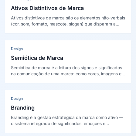
Ativos Distintivos de Marca
Ativos distintivos de marca são os elementos não-verbais
(cor, som, formato, mascote, slogan) que disparam a
marca na memória sem precisar do nome. Conceito
sistematizado por Jenni Romaniuk (2018) no Ehrenberg-
Bass Institute.
Design
Semiótica de Marca
Semiótica de marca é a leitura dos signos e significados
na comunicação de uma marca: como cores, imagens e
palavras produzem sentido. Apoia-se em Barthes (1957)
e Williamson (1978).
Design
Branding
Branding é a gestão estratégica da marca como ativo —
o sistema integrado de significados, emoções e
percepções que define como uma empresa é
reconhecida, lembrada e valorizada pelo mercado.