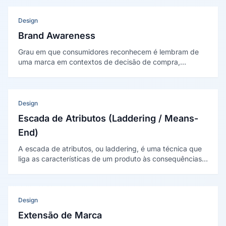
Design
Brand Awareness
Grau em que consumidores reconhecem é lembram de
uma marca em contextos de decisão de compra,
variando desde o reconhecimento assistido até o top-of-
mind espontaneo no segmento de atuação.
Design
Escada de Atributos (Laddering / Means-
End)
A escada de atributos, ou laddering, é uma técnica que
liga as características de um produto às consequências
para o consumidor e aos seus valores pessoais. Baseia-
se no modelo cadeia meios-fim de Gutman (1982).
Design
Extensão de Marca