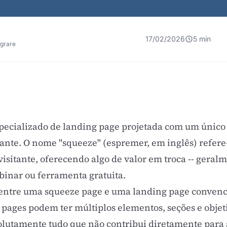
17/02/2026
5 min
egrare
pecializado de
landing page
projetada com um único o
ante. O nome "squeeze" (espremer, em inglês) refere-
visitante, oferecendo algo de valor em troca -- gera
binar
ou ferramenta gratuita.
 entre uma squeeze page e uma
landing page
convenci
 pages podem ter múltiplos elementos, seções e objet
olutamente tudo que não contribui diretamente para