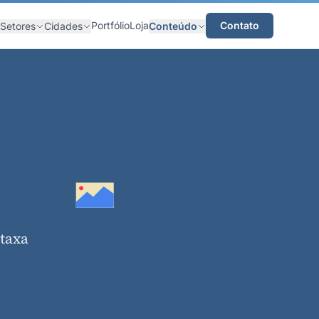
Portfólio
Loja
Contato
Setores
Cidades
Conteúdo
 taxa