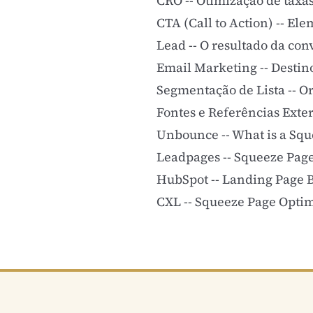
CRO
-- Otimização de taxa
CTA (Call to Action)
-- Ele
Lead
-- O resultado da co
Email Marketing
-- Destin
Segmentação de Lista
-- O
Fontes e Referências Exte
Unbounce -- What is a Squ
Leadpages -- Squeeze Page
HubSpot -- Landing Page B
CXL -- Squeeze Page Opti