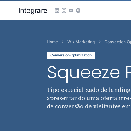
Pular para o conteudo principal
Integr
are
Home
WikiMarketing
Conversion Op
Conversion Optimization
Squeeze 
Tipo especializado de landing
apresentando uma oferta irres
de conversão de visitantes em