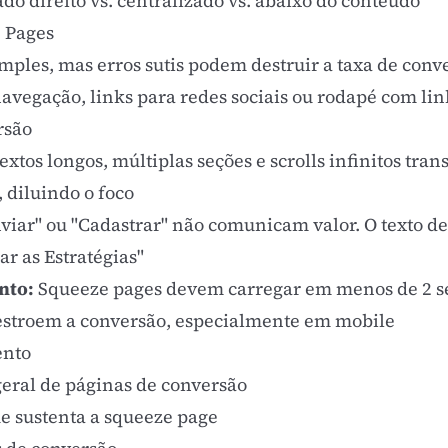
do direito vs. centralizado vs. abaixo do conteúdo
 Pages
ples, mas erros sutis podem destruir a taxa de conv
vegação, links para redes sociais ou rodapé com lin
rsão
extos longos, múltiplas seções e scrolls infinitos tr
diluindo o foco
iar" ou "Cadastrar" não comunicam valor. O texto dev
ar as Estratégias"
nto:
Squeeze pages devem carregar em menos de 2 s
destroem a conversão, especialmente em mobile
ento
geral de páginas de conversão
ue sustenta a squeeze page