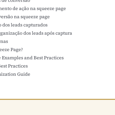
s de conversão
mento de ação na squeeze page
nversão na squeeze page
o dos leads capturados
rganização dos leads após captura
rnas
eeze Page?
 Examples and Best Practices
est Practices
mization Guide