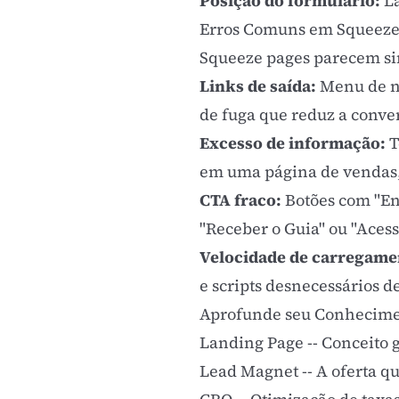
Posição do formulário:
La
Erros Comuns em Squeeze
Squeeze pages parecem sim
Links de saída:
Menu de na
de fuga que reduz a conve
Excesso de informação:
T
em uma página de vendas, 
CTA fraco:
Botões com "Env
"Receber o Guia" ou "Acess
Velocidade de carregame
e scripts desnecessários 
Aprofunde seu Conhecim
Landing Page
-- Conceito 
Lead Magnet
-- A oferta q