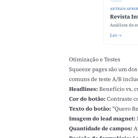
ARTIGOS APRO
Revista In
Análises de e
Ler
→
Otimização e Testes
Squeeze pages são um dos
comuns de teste A/B incl
Headlines:
Benefício vs. c
Cor do botão:
Contraste c
Texto do botão:
"Quero Rec
Imagem do
lead magnet
:
Quantidade de campos:
A