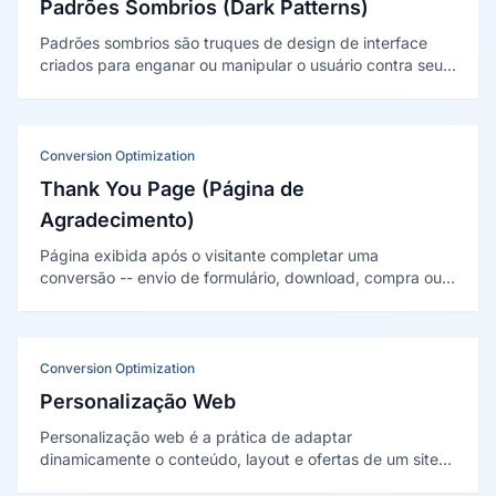
Padrões Sombrios (Dark Patterns)
Padrões sombrios são truques de design de interface
criados para enganar ou manipular o usuário contra seu
próprio interesse. O termo foi cunhado por Harry Brignull
em 2010 e detalhado por Gray e colegas em 2018.
Conversion Optimization
Thank You Page (Página de
Agradecimento)
Página exibida após o visitante completar uma
conversão -- envio de formulário, download, compra ou
cadastro --, usada para confirmar a ação, definir
próximos passos e aproveitar o momento de máximo
engajamento.
Conversion Optimization
Personalização Web
Personalização web é a prática de adaptar
dinamicamente o conteúdo, layout e ofertas de um site
com base nas características, comportamento e