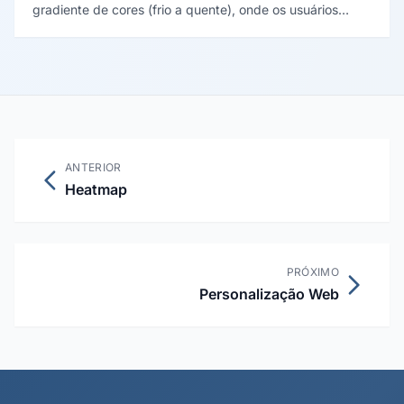
gradiente de cores (frio a quente), onde os usuários
clicam, movem o mouse e fazem scroll em uma página
web. Ferramenta fundamental de diagnóstico de UX e
CRO.
ANTERIOR
Heatmap
PRÓXIMO
Personalização Web