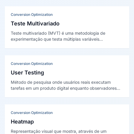
preferências de cada visitante individual.
Conversion Optimization
Teste Multivariado
Teste multivariado (MVT) é uma metodologia de
experimentação que testa múltiplas variáveis
simultaneamente em uma página ou interface para
identificar a combinação ideal de elementos que
maximiza conversões.
Conversion Optimization
User Testing
Método de pesquisa onde usuários reais executam
tarefas em um produto digital enquanto observadores
registram comportamentos, dificuldades e feedback.
Identifica problemas de usabilidade antes que custam
conversões.
Conversion Optimization
Heatmap
Representação visual que mostra, através de um