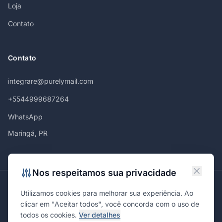
Loja
Contato
Contato
integrare@purelymail.com
+5544999687264
WhatsApp
Maringá, PR
Nos respeitamos sua privacidade
Atendemos em
Utilizamos cookies para melhorar sua experiência. Ao
Maringá
Curitiba
São Paulo
Londrina
Cascavel
Ponta Grossa
clicar em "Aceitar todos", você concorda com o uso de
Florianópolis
Brasília
Joinville
Campinas
Ribeirão Preto
todos os cookies.
Ver detalhes