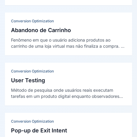
cadastro --, usada para confirmar a ação, definir
próximos passos e aproveitar o momento de máximo
engajamento.
Conversion Optimization
Abandono de Carrinho
Fenômeno em que o usuário adiciona produtos ao
carrinho de uma loja virtual mas não finaliza a compra. A
taxa média global é de 69,8% (Baymard Institute,
2024), representando a maior perda de receita do e-
commerce.
Conversion Optimization
User Testing
Método de pesquisa onde usuários reais executam
tarefas em um produto digital enquanto observadores
registram comportamentos, dificuldades e feedback.
Identifica problemas de usabilidade antes que custam
conversões.
Conversion Optimization
Pop-up de Exit Intent