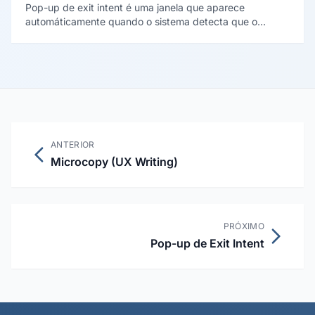
Pop-up de exit intent é uma janela que aparece
automáticamente quando o sistema detecta que o
visitante está prestes a sair do site, oferecendo uma
última oportunidade de conversão através de oferta,
desconto ou conteúdo relevante.
ANTERIOR
Microcopy (UX Writing)
PRÓXIMO
Pop-up de Exit Intent