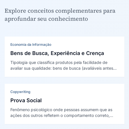
Explore conceitos complementares para
aprofundar seu conhecimento
Economia da Informação
Bens de Busca, Experiência e Crença
Tipologia que classifica produtos pela facilidade de
avaliar sua qualidade: bens de busca (avaliáveis antes
da compra), de experiência (avaliáveis após o consumo)
e de crença (dificilmente avaliáveis mesmo depois).
Conceitos de Nelson (1970) e Darby e Karni (1973).
Copywriting
Prova Social
Fenômeno psicológico onde pessoas assumem que as
ações dos outros refletem o comportamento correto,
especialmente em situações de incerteza — "se outros
estão fazendo, deve ser bom".