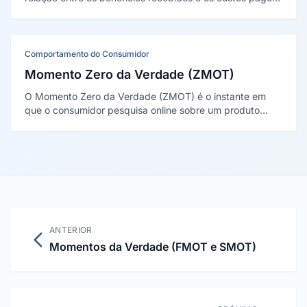
por um produto. A definição clássica é de Valarie
Zeithaml (1988): não se confunde com preço nem com
qualidade isolados.
Comportamento do Consumidor
Momento Zero da Verdade (ZMOT)
O Momento Zero da Verdade (ZMOT) é o instante em
que o consumidor pesquisa online sobre um produto
antes de decidir. O conceito foi criado pelo Google, em
livro de Jim Lecinski (2011), para descrever a etapa de
pesquisa digital na jornada.
ANTERIOR
Momentos da Verdade (FMOT e SMOT)