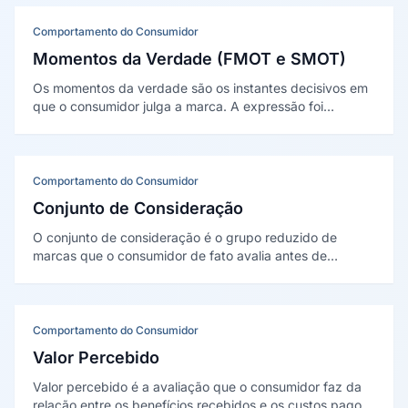
Comportamento do Consumidor
Momentos da Verdade (FMOT e SMOT)
Os momentos da verdade são os instantes decisivos em
que o consumidor julga a marca. A expressão foi
popularizada por Jan Carlzon (1987); a P&G, sob A. G.
Lafley, formalizou o primeiro (FMOT, na prateleira) e o
segundo (SMOT, no uso).
Comportamento do Consumidor
Conjunto de Consideração
O conjunto de consideração é o grupo reduzido de
marcas que o consumidor de fato avalia antes de
comprar. O conceito é central na teoria do
comportamento do comprador de Howard e Sheth
(1969).
Comportamento do Consumidor
Valor Percebido
Valor percebido é a avaliação que o consumidor faz da
relação entre os benefícios recebidos e os custos pagos