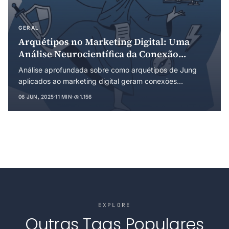
GERAL
Arquétipos no Marketing Digital: Uma
Análise Neurocientífica da Conexão
Emocional entre Marcas e Consumidores
Análise aprofundada sobre como arquétipos de Jung
aplicados ao marketing digital geram conexões
emocionais profundas, com foco nos arquétipos
06 JUN, 2025
·
11 MIN
·
1.156
Vanguardista, Especialista, Valente e Alquimista.
EXPLORE
Outras Tags Populares