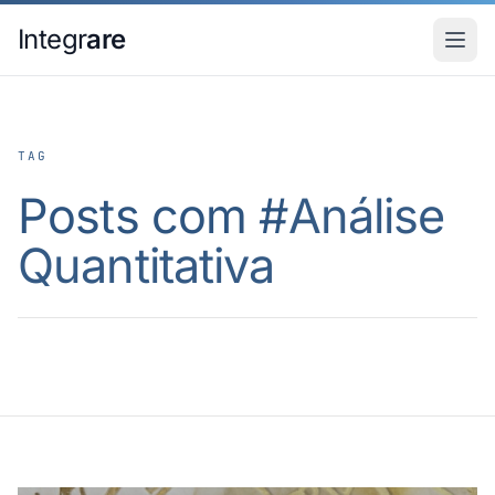
Pular para o conteudo principal
Integr
are
TAG
Posts com #
Análise
Quantitativa