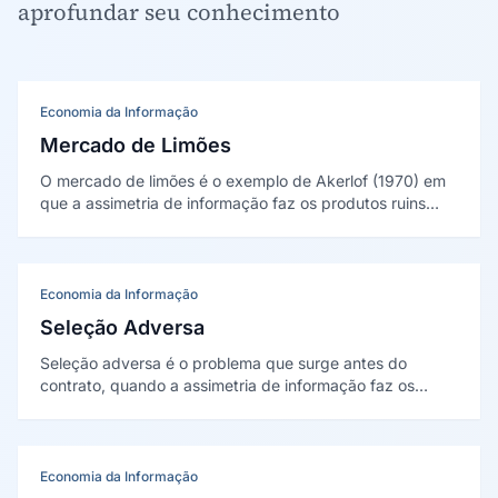
aprofundar seu conhecimento
Economia da Informação
Mercado de Limões
O mercado de limões é o exemplo de Akerlof (1970) em
que a assimetria de informação faz os produtos ruins
expulsarem os bons: como o comprador não distingue
qualidade, paga um preço médio que tira o bom produto
do mercado.
Economia da Informação
Seleção Adversa
Seleção adversa é o problema que surge antes do
contrato, quando a assimetria de informação faz os
piores perfis se autosselecionarem. Descrita por Akerlof
(1970) e Rothschild e Stiglitz (1976), explica por que
preço médio atrai o público errado.
Economia da Informação