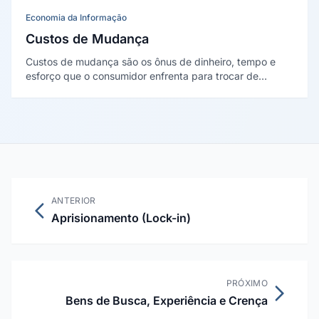
trata de ações ocultas.
Economia da Informação
Custos de Mudança
Custos de mudança são os ônus de dinheiro, tempo e
esforço que o consumidor enfrenta para trocar de
fornecedor ou plataforma. Formalizados por Paul
Klemperer (1987), explicam por que clientes capturados
são pouco sensíveis a preço.
ANTERIOR
Aprisionamento (Lock-in)
PRÓXIMO
Bens de Busca, Experiência e Crença