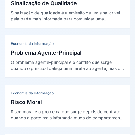
Sinalização de Qualidade
Sinalização de qualidade é a emissão de um sinal crível
pela parte mais informada para comunicar uma
característica que a outra não observa. Formalizada por
Spence (1973), explica por que diplomas, garantias e
publicidade funcionam como prova de qualidade.
Economia da Informação
Problema Agente-Principal
O problema agente-principal é o conflito que surge
quando o principal delega uma tarefa ao agente, mas os
interesses divergem e o principal não observa tudo.
Formalizado por Jensen e Meckling (1976) e Ross (1973),
gera os chamados custos de agência.
Economia da Informação
Risco Moral
Risco moral é o problema que surge depois do contrato,
quando a parte mais informada muda de comportamento
por não ser plenamente monitorada. Trazido à economia
por Arrow (1963) e formalizado por Holmström (1979),