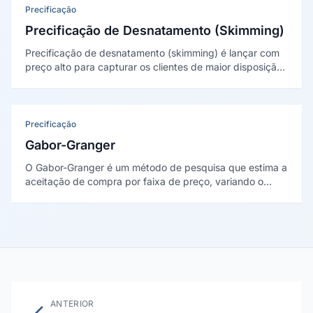
Precificação
Precificação de Desnatamento (Skimming)
Precificação de desnatamento (skimming) é lançar com
preço alto para capturar os clientes de maior disposição
a pagar e reduzir o preço gradualmente. Foi descrita por
Joel Dean na HBR em 1950.
Precificação
Gabor-Granger
O Gabor-Granger é um método de pesquisa que estima a
aceitação de compra por faixa de preço, variando o
valor apresentado ao respondente. Gera uma curva de
demanda. Proposto por Gabor e Granger em 1964.
ANTERIOR