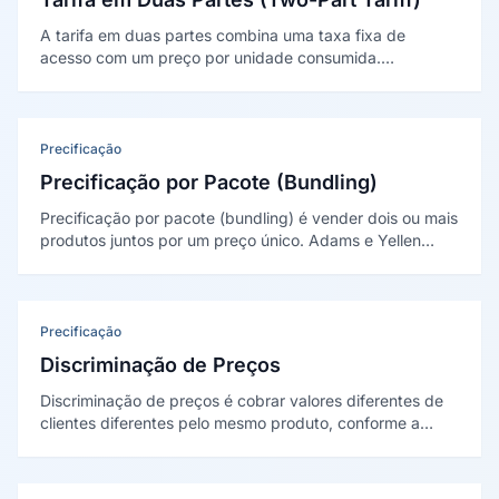
A tarifa em duas partes combina uma taxa fixa de
acesso com um preço por unidade consumida.
Formalizada por Walter Oi (1971) no "dilema da
Disneyland", captura o excedente do consumidor pela
entrada e estimula o consumo pelo preço marginal.
Precificação
Precificação por Pacote (Bundling)
Precificação por pacote (bundling) é vender dois ou mais
produtos juntos por um preço único. Adams e Yellen
(1976) mostraram que o pacote captura mais valor ao
homogeneizar disposições a pagar diferentes entre
clientes.
Precificação
Discriminação de Preços
Discriminação de preços é cobrar valores diferentes de
clientes diferentes pelo mesmo produto, conforme a
disposição a pagar de cada um. Conceito de A. C. Pigou
(1920), dividido em três graus, sem conotação negativa.