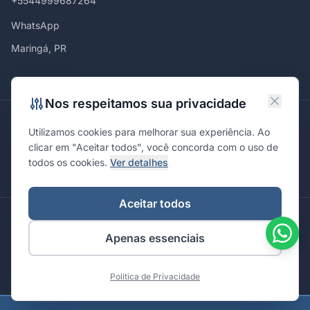
+5544999687264
WhatsApp
Maringá, PR
Nos respeitamos sua privacidade
Atendemos em
Utilizamos cookies para melhorar sua experiência. Ao
Maringá
Curitiba
São Paulo
Londrina
Cascavel
Ponta Grossa
clicar em "Aceitar todos", você concorda com o uso de
Florianópolis
Brasília
Joinville
Campinas
Ribeirão Preto
todos os cookies.
Ver detalhes
Porto Alegre
Santa Maria
Aceitar todos
© 2026 Integrare. Marketing de Verdade. Todos os direitos
Apenas essenciais
reservados.
Política de Privacidade
Termos de Uso
Politica de Privacidade