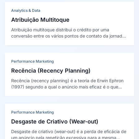
Analytics & Data
Atribuição Multitoque
Atribuição multitoque distribui o crédito por uma
conversão entre os vários pontos de contato da jornada,
e não só no último clique. Foi sintetizada
academicamente por Kannan, Reinartz e Pauwels (2016).
Performance Marketing
Recência (Recency Planning)
Recência (recency planning) é a teoria de Erwin Ephron
(1997) segundo a qual o anúncio mais eficaz é o que
atinge o consumidor perto da compra. Defende
continuidade ampla em vez de rajadas de alta
frequência.
Performance Marketing
Desgaste de Criativo (Wear-out)
Desgaste de criativo (wear-out) é a perda de eficácia de
um anúncio pela repetição excessiva para a mesma