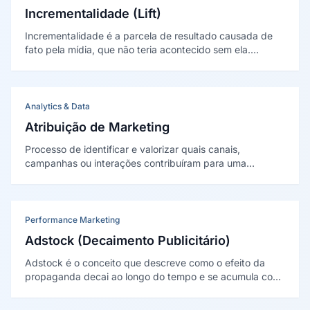
Incrementalidade (Lift)
Incrementalidade é a parcela de resultado causada de
fato pela mídia, que não teria acontecido sem ela.
Medida com experimentos controlados, separa o efeito
real da propaganda da demanda que já existia.
Analytics & Data
Atribuição de Marketing
Processo de identificar e valorizar quais canais,
campanhas ou interações contribuíram para uma
conversão, permitindo distribuir crédito de forma justa e
otimizar investimentos de mídia.
Performance Marketing
Adstock (Decaimento Publicitário)
Adstock é o conceito que descreve como o efeito da
propaganda decai ao longo do tempo e se acumula com
exposições repetidas. Foi proposto por Simon Broadbent
em 1979 e é peça central do Marketing Mix Modeling.