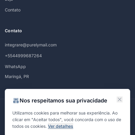
Contato
Contato
integrare@purelymail.com
+5544999687264
WhatsApp
Maringá, PR
Nos respeitamos sua privacidade
Atendemos em
Utilizamos cookies para melhorar sua experiência. Ao
Maringá
Curitiba
São Paulo
Londrina
Cascavel
Ponta Grossa
clicar em "Aceitar todos", você concorda com o uso de
Florianópolis
Brasília
Joinville
Campinas
Ribeirão Preto
todos os cookies.
Ver detalhes
Porto Alegre
Santa Maria