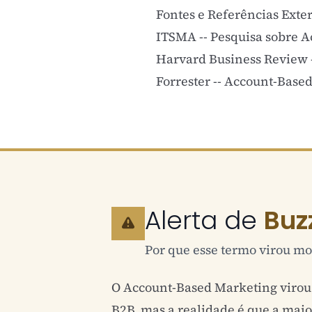
Fontes e Referências Exte
ITSMA -- Pesquisa sobre 
Harvard Business Review -
Forrester -- Account-Base
Alerta de
Buz
Por que esse termo virou mo
O Account-Based Marketing viro
B2B
, mas a realidade é que a ma