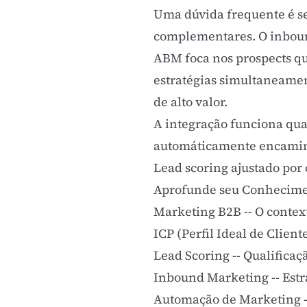
Uma dúvida frequente é s
complementares. O inbound
ABM foca nos prospects q
estratégias simultaneame
de alto valor.
A integração funciona qua
automáticamente encaminh
Lead scoring
ajustado por 
Aprofunde seu Conhecim
Marketing B2B
-- O conte
ICP (Perfil Ideal de Client
Lead Scoring
-- Qualificaç
Inbound Marketing
-- Est
Automação de Marketing