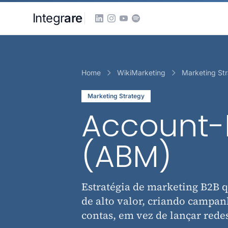
Pular para o conteudo principal
Integr
are
Home
WikiMarketing
Marketing St
Marketing Strategy
Account-
(ABM)
Estratégia de marketing B2B q
de alto valor, criando campan
contas, em vez de lançar redes