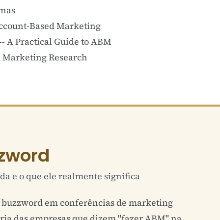
rnas
Account-Based Marketing
- A Practical Guide to ABM
d Marketing Research
zword
da e o que ele realmente significa
u buzzword em conferências de
marketing
ioria das empresas que dizem "fazer ABM" na