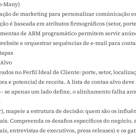
o-Many)
ação de marketing
para personalizar comúnicação em
ão é baseada em atributos firmográficos (setor, porte,
amentas de ABM programático permitem servir anúnc
ebsite e orquestrar sequências de e-mail para contas
tapas
-Alvo
seados no
Perfil Ideal de Cliente
: porte, setor, localiza
ra e potencial de receita. A lista de contas-alvo dev
-- se apenas um lado define, o alinhamento falha ant
o
r), mapeie a estrutura de decisão: quem são os influê
ais. Compreenda os desafios específicos do negócio, a
ais, entrevistas de executivos, press releases) e os g