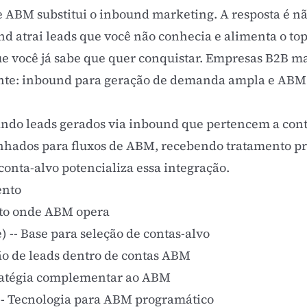
e ABM substitui o
inbound marketing
. A resposta é n
 atrai leads que você não conhecia e alimenta o top
ue você já sabe que quer conquistar. Empresas B2B 
nte: inbound para geração de demanda ampla e ABM p
ndo leads gerados via inbound que pertencem a cont
ados para fluxos de ABM, recebendo tratamento prio
conta-alvo potencializa essa integração.
ento
xto onde ABM opera
e)
-- Base para seleção de contas-alvo
ão de leads dentro de contas ABM
ratégia complementar ao ABM
-- Tecnologia para ABM programático