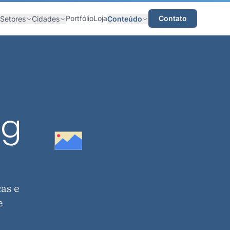
Portfólio
Loja
Contato
Setores
Cidades
Conteúdo
ng
as e
e