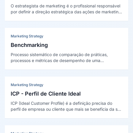
O estrategista de marketing é o profissional responsável
por definir a direção estratégica das ações de marketing
de uma organização, conectando objetivos de negócio a
planos táticos mensuráveis e orientados a resultados.
Marketing Strategy
Benchmarking
Processo sistemático de comparação de práticas,
processos e métricas de desempenho de uma
organização com referências do mercado, concorrentes
diretos ou líderes de outros setores, com o objetivo de
identificar lacunas e oportunidades de melhoria.
Marketing Strategy
ICP - Perfil de Cliente Ideal
ICP (Ideal Customer Profile) é a definição precisa do
perfil de empresa ou cliente que mais se beneficia da sua
solução, que tem maior probabilidade de fechar negócio
e que gera o maior valor ao longo do relacionamento
comercial.