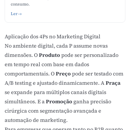
consumo.
Ler
→
Aplicação dos 4Ps no Marketing Digital
No ambiente digital, cada P assume novas
dimensões. O
Produto
pode ser personalizado
em tempo real com base em dados
comportamentais. O
Preço
pode ser testado com
A/B testing
e ajustado dinamicamente. A
Praça
se expande para múltiplos canais digitais
simultâneos. E a
Promoção
ganha precisão
cirúrgica com
segmentação avançada
e
automação de marketing
.
Para empresas que operam tanto no
B2B
quanto