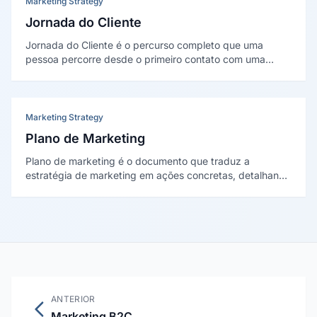
Marketing Strategy
Jornada do Cliente
Jornada do Cliente é o percurso completo que uma
pessoa percorre desde o primeiro contato com uma
marca até o pós-venda, incluindo todos os pontos de
contato (touchpoints) e momentos de decisão ao longo
desse caminho.
Marketing Strategy
Plano de Marketing
Plano de marketing é o documento que traduz a
estratégia de marketing em ações concretas, detalhando
a análise situacional, os objetivos, as táticas por canal, o
cronograma de execução, o orçamento e os KPIs de
acompanhamento.
ANTERIOR
Marketing B2C