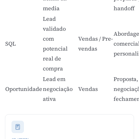
media
handoff
Lead
validado
Abordag
com
Vendas / Pre-
SQL
comercia
potencial
vendas
personal
real de
compra
Lead em
Proposta,
Oportunidade
negociação
Vendas
negociaç
ativa
fechame