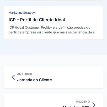
empresa direcione esforços e mensagens específicas
para cada segmento de forma eficiente.
Marketing Strategy
ICP - Perfil de Cliente Ideal
ICP (Ideal Customer Profile) é a definição precisa do
perfil de empresa ou cliente que mais se beneficia da sua
solução, que tem maior probabilidade de fechar negócio
e que gera o maior valor ao longo do relacionamento
comercial.
ANTERIOR
Jornada do Cliente
PRÓXIMO