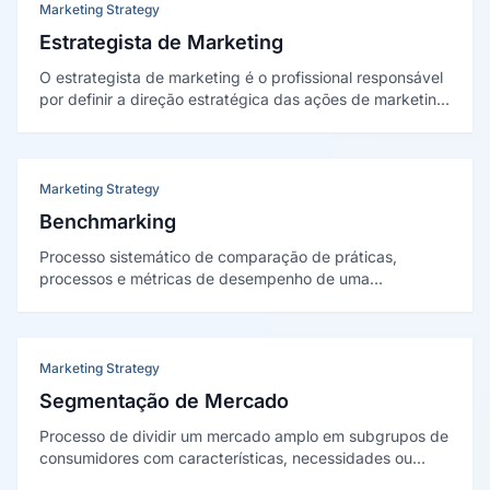
Marketing Strategy
Estrategista de Marketing
O estrategista de marketing é o profissional responsável
por definir a direção estratégica das ações de marketing
de uma organização, conectando objetivos de negócio a
planos táticos mensuráveis e orientados a resultados.
Marketing Strategy
Benchmarking
Processo sistemático de comparação de práticas,
processos e métricas de desempenho de uma
organização com referências do mercado, concorrentes
diretos ou líderes de outros setores, com o objetivo de
identificar lacunas e oportunidades de melhoria.
Marketing Strategy
Segmentação de Mercado
Processo de dividir um mercado amplo em subgrupos de
consumidores com características, necessidades ou
comportamentos semelhantes, permitindo que a