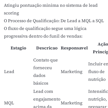
Atingiu pontuação minima no sistema de
lead
scoring
O Processo de Qualificação: De Lead a MQL a SQL
O fluxo de qualificação segue uma lógica
progressiva dentro do
funil de vendas
:
Açã
Estagio
Descricao
Responsavel
Princi
Contato que
Incluir e
forneceu
Lead
Marketing
fluxo de
dados
nutrição
básicos
Lead com
Intensifi
engajamento
nutrição,
MQL
Marketing
acima da
preparar