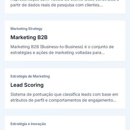
partir de dados reais de pesquisa com clientes
existentes, que integra atributos demográficos,
motivações, comportamentos e objetivos para orientar
estratégias de conteúdo, produto e comunicação.
Marketing Strategy
Marketing B2B
Marketing B2B (Business-to-Business) é o conjunto de
estratégias e ações de marketing voltadas para
empresas que vendem produtos ou serviços a outras
empresas, caracterizado por ciclos de venda longos,
múltiplos decisores e alto valor de contrato.
Estratégia de Marketing
Lead Scoring
Sistema de pontuação que classifica leads com base em
atributos de perfil e comportamentos de engajamento
para priorizar abordagem comercial, distinguindo
contatos com alta probabilidade de conversão daqueles
ainda em fase de maturação.
Estratégia e Inovação