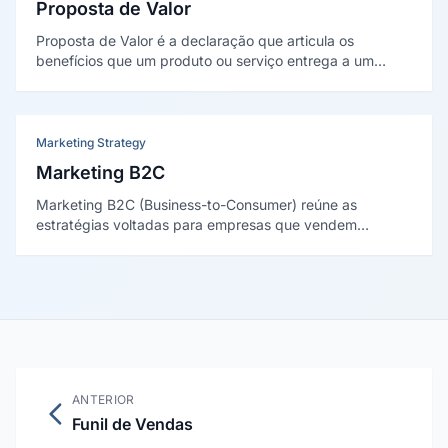
Proposta de Valor
Proposta de Valor é a declaração que articula os
benefícios que um produto ou serviço entrega a um
cliente específico, como resolve suas dores e por que é
superior ou diferente das alternativas disponíveis no
mercado.
Marketing Strategy
Marketing B2C
Marketing B2C (Business-to-Consumer) reúne as
estratégias voltadas para empresas que vendem
diretamente ao consumidor final, caracterizado por ciclos
de decisão curtos, apelo emocional, alto volume e
personalização em escala.
ANTERIOR
Funil de Vendas